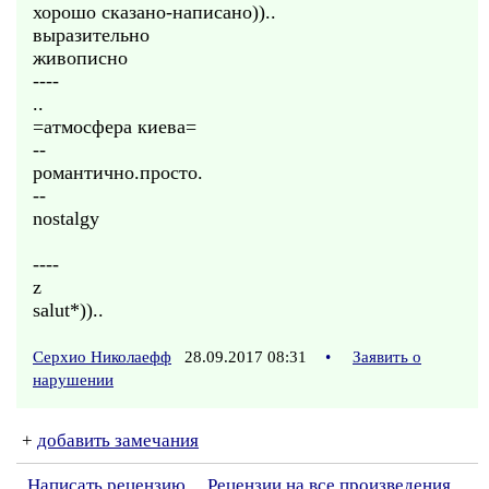
хорошо сказано-написано))..
выразительно
живописно
----
..
=атмосфера киева=
--
романтично.просто.
--
nostalgy
----
z
salut*))..
Серхио Николаефф
28.09.2017 08:31
•
Заявить о
нарушении
+
добавить замечания
Написать рецензию
Рецензии на все произведения