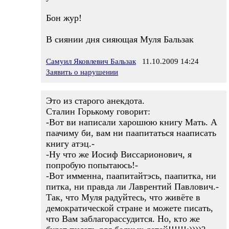
Бон жур!
В сиянии дня сияющая Муля Бальзак
Самуил Яковлевич Бальзак
11.10.2009 14:24
Заявить о нарушении
Это из старого анекдота.
Сталин Горькому говорит:
-Вот ви написали харошюю книгу Мать. А
паачиму би, вам ни паапитаться нааписать
книгу атэц.-
-Ну что же Иосиф Виссарионович, я
попробую попытаюсь!-
-Вот имменна, паапитайтэсь, паапитка, ни
питка, ни правда ли Лаврентий Павлович.-
Так, что Муля радуйтесь, что живёте в
демократической стране и можете писать,
что Вам заблагорассудится. Но, кто же