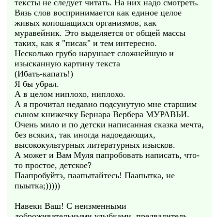
тексты не следует читать. На них надо смотреть.
Вязь слов воспринимается как единое целое
живых копошащихся организмов, как
муравейник. Это выделяется от общей массы
таких, как я "писак" и тем интересно.
Несколько грубо нарушает сложнейшую и
изысканную картину текста
(Ибать-капать!)
Я бы убрал.
А в целом ниплохо, ниплохо.
А я прочитал недавно подсунутую мне старшим
сыном книжечку Бернара Вербера МУРАВЬИ.
Очень мило и по детски написанная сказка мечта,
без всяких, так иногда надоедающих,
высококультурных литературных изысков.
А может и Вам Муля папробовать написать, что-
то простое, детское?
Паапробуйтэ, паапытайтесь! Паапытка, не
пыытка;)))))
Навеки Ваш! С неизменными
доброживательными улыбками, предвадитель