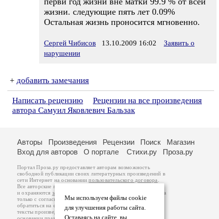
первй год жизни вне матки 99.9 % от всей
жизни. следующие пять лет 0.09%
Остальная жизнь проносится мгновенно.
Сергей Чибисов
13.10.2009 16:02
Заявить о
нарушении
+
добавить замечания
Написать рецензию
Рецензии на все произведения
автора Самуил Яковлевич Бальзак
Авторы
Произведения
Рецензии
Поиск
Магазин
Вход для авторов
О портале
Стихи.ру
Проза.ру
Портал Проза.ру предоставляет авторам возможность
свободной публикации своих литературных произведений в
сети Интернет на основании
пользовательского договора
.
Все авторские права на произведения принадлежат авторам
и охраняются
законом
. Перепечатка произведений возможна
Мы используем файлы cookie
только с согласия его автора, к которому вы можете
обратиться на его авторской странице. Ответственность за
для улучшения работы сайта.
тексты произведений авторы несут самостоятельно на
Оставаясь на сайте, вы
основании
правил публикации
и
законодательства