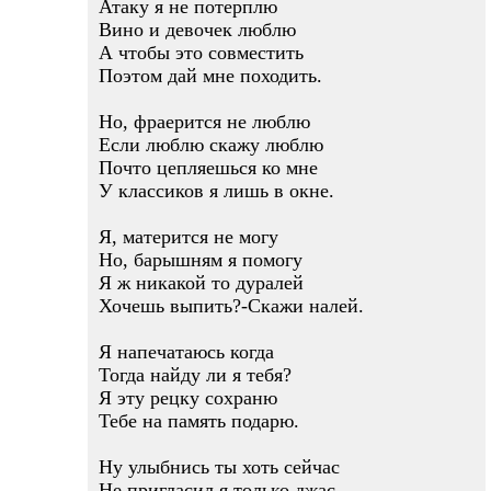
Атаку я не потерплю
Вино и девочек люблю
А чтобы это совместить
Поэтом дай мне походить.
Но, фраерится не люблю
Если люблю скажу люблю
Почто цепляешься ко мне
У классиков я лишь в окне.
Я, матерится не могу
Но, барышням я помогу
Я ж никакой то дуралей
Хочешь выпить?-Скажи налей.
Я напечатаюсь когда
Тогда найду ли я тебя?
Я эту рецку сохраню
Тебе на память подарю.
Ну улыбнись ты хоть сейчас
Не пригласил я только джас