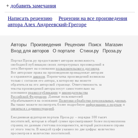
+
добавить замечания
Написать рецензию
Рецензии на все произведения
автора Алех Андреевский-Грегоре
Авторы
Произведения
Рецензии
Поиск
Магазин
Вход для авторов
О портале
Стихи.ру
Проза.ру
Портал Проза.ру предоставляет авторам возможность
свободной публикации своих литературных произведений в
сети Интернет на основании
пользовательского договора
.
Все авторские права на произведения принадлежат авторам
и охраняются
законом
. Перепечатка произведений возможна
только с согласия его автора, к которому вы можете
обратиться на его авторской странице. Ответственность за
тексты произведений авторы несут самостоятельно на
основании
правил публикации
и
законодательства
Российской Федерации
. Данные пользователей
обрабатываются на основании
Политики обработки персональных данных
.
Вы также можете посмотреть более подробную
информацию о портале
и
связаться с администрацией
.
Ежедневная аудитория портала Проза.ру – порядка 100 тысяч
посетителей, которые в общей сумме просматривают более полумиллиона
страниц по данным счетчика посещаемости, который расположен справа
от этого текста. В каждой графе указано по две цифры: количество
просмотров и количество посетителей.