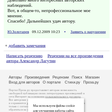
Довольно много интересных авторских
наблюдений.
Вот, в общем-то, непрофессиональное мое
мнение.
Спасибо! Дальнейших удач автору.
Ю.Золотарев
09.12.2009 10:23
•
Заявить о нарушении
+
добавить замечания
Написать рецензию
Рецензии на все произведения
автора Александр Лагутин
Авторы
Произведения
Рецензии
Поиск
Магазин
Вход для авторов
О портале
Стихи.ру
Проза.ру
Портал Проза.ру предоставляет авторам возможность
свободной публикации своих литературных произведений в
сети Интернет на основании
пользовательского договора
.
Все авторские права на произведения принадлежат авторам
и охраняются
законом
. Перепечатка произведений возможна
Мы используем файлы cookie
только с согласия его автора, к которому вы можете
обратиться на его авторской странице. Ответственность за
для улучшения работы сайта.