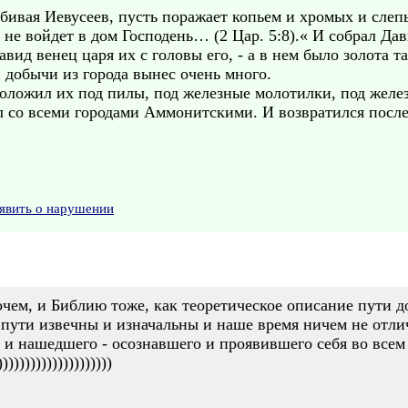
 убивая Иевусеев, пусть поражает копьем и хромых и сл
не войдет в дом Господень… (2 Цар. 5:8).« И собрал Дав
авид венец царя их с головы его, - а в нем было золота т
и добычи из города вынес очень много.
оложил их под пилы, под железные молотилки, под желез
 со всеми городами Аммонитскими. И возвратился после 
явить о нарушении
чем, и Библию тоже, как теоретическое описание пути д
пути извечны и изначальны и наше время ничем не отлич
 и нашедшего - осознавшего и проявившего себя во всем
))))))))))))))))))