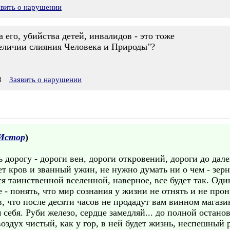
явить о нарушении
а его, убийства детей, инвалидов - это тоже
величии слияния Человека и Природы"?
8
Заявить о нарушении
Истор
)
дорогу - дороги вен, дороги откровений, дороги до дал
дет кров и званный ужин, не нужно думать ни о чем - зер
 таинственной вселенной, наверное, все будет так. Один
е - понять, что мир сознания у жизни не отнять и не про
в, что после десяти часов не продадут вам винном магаз
 себя. Руби железо, сердце замедляй... до полной остано
воздух чистый, как у гор, в ней будет жизнь, неспешный р