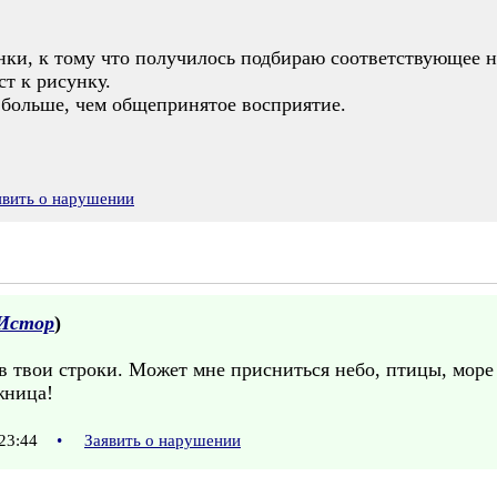
нки, к тому что получилось подбираю соответствующее на
т к рисунку.
ю больше, чем общепринятое восприятие.
явить о нарушении
Истор
)
ав твои строки. Может мне присниться небо, птицы, море 
жница!
 23:44
•
Заявить о нарушении