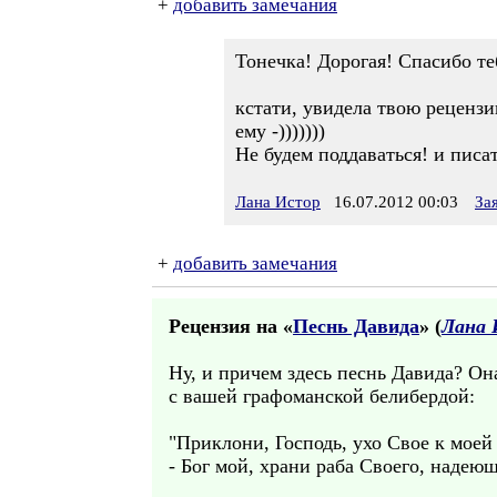
+
добавить замечания
Тонечка! Дорогая! Спасибо те
кстати, увидела твою рецензи
ему -)))))))
Не будем поддаваться! и писат
Лана Истор
16.07.2012 00:03
За
+
добавить замечания
Рецензия на «
Песнь Давида
» (
Лана 
Ну, и причем здесь песнь Давида? Он
с вашей графоманской белибердой:
"Приклони, Господь, ухо Свое к моей
- Бог мой, храни раба Своего, надеюще