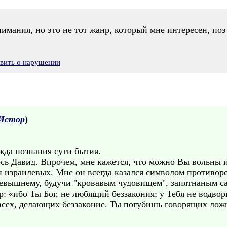
мания, но это не тот жанр, который мне интересен, поэ
явить о нарушении
Истор
)
жда познания сути бытия.
есь Давид. Впрочем, мне кажется, что можно Вы вольны и
 израилевых. Мне он всегда казался символом противо
евышнему, будучи "кровавым чудовищем", запятнаным 
: «ибо Ты Бог, не любящий беззакония; у Тебя не водвор
сех, делающих беззаконие. Ты погубишь говорящих ложь