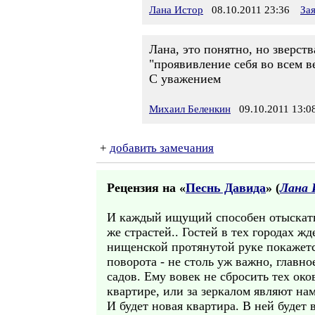
Лана Истор
08.10.2011 23:36
За
Лана, это понятно, но зверств
"проявивление себя во всем 
С уважением
Михаил Беленкин
09.10.2011 13:0
+
добавить замечания
Рецензия на «
Песнь Давида
» (
Лана 
И каждый ищущий способен отыскать 
же страстей.. Гостей в тех городах ж
нищенской протянутой руке покажется
поворота - не столь уж важно, главно
садов. Ему вовек не сбросить тех око
квартире, или за зеркалом являют нам
И будет новая квартира. В ней будет 