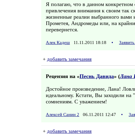
Я полагаю, что в данном конкретном 
привлечения внимания к своим так ск
жизненные реалии выбранного вами и
Прометея, Андромеды или, на крайний
перевернется.
Алек Кадеш
11.11.2011 18:18
•
Заявить
+
добавить замечания
Рецензия на «
Песнь Давида
» (
Лана 
Достойное произведение, Лана! Ловлю
идеальному. Кстати, Вы заходили на 
сомнениям. С уважением!
Алексей Санин 2
06.11.2011 12:47
•
За
+
добавить замечания