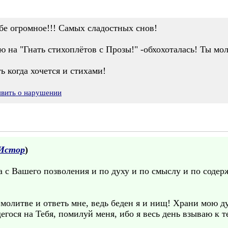
бе огромное!!! Самых сладостных снов!
ю на "Гнать стихоплётов с Прозы!" -обхохоталась! Ты мо
ь когда хочется и стихами!
явить о нарушении
Истор
)
а с Вашего позволения и по духу и по смыслу и по соде
 молитве и ответь мне, ведь беден я и нищ! Храни мою д
гося на Тебя, помилуй меня, ибо я весь день взываю к теб