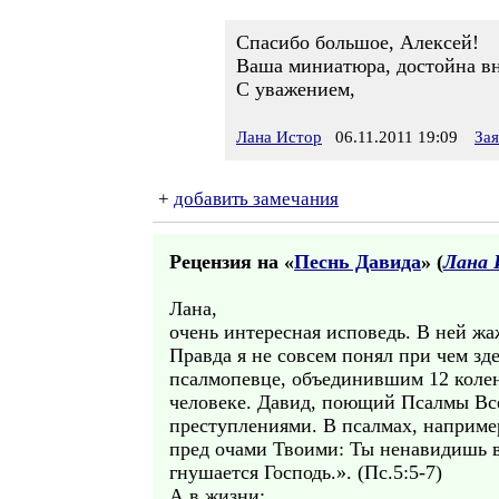
Спасибо большое, Алексей!
Ваша миниатюра, достойна вни
С уважением,
Лана Истор
06.11.2011 19:09
За
+
добавить замечания
Рецензия на «
Песнь Давида
» (
Лана 
Лана,
очень интересная исповедь. В ней жа
Правда я не совсем понял при чем зд
псалмопевце, объединившим 12 колен
человеке. Давид, поющий Псалмы Вс
преступлениями. В псалмах, например
пред очами Твоими: Ты ненавидишь в
гнушается Господь.». (Пс.5:5-7)
А в жизни: