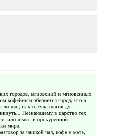
еких городов, мгновений и мгновенных
ном кофейным обернется город, что в
 ли шаг, иль тысяча шагов до
никнуть... Незнающему в царство тех
ине, или лежат в прокуренной
вки мира.
азговор за чашкой чая, кофе и матэ,