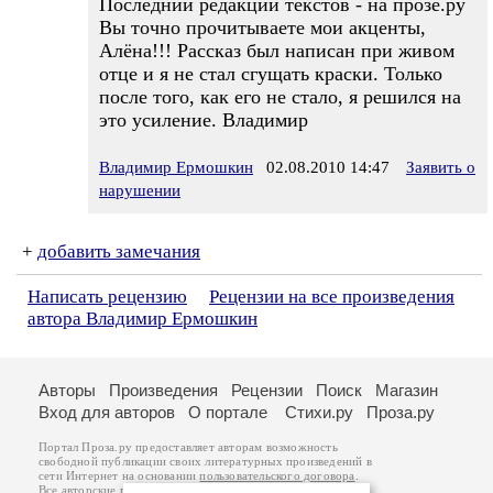
Последнии редакции текстов - на прозе.ру
Вы точно прочитываете мои акценты,
Алёна!!! Рассказ был написан при живом
отце и я не стал сгущать краски. Только
после того, как его не стало, я решился на
это усиление. Владимир
Владимир Ермошкин
02.08.2010 14:47
Заявить о
нарушении
+
добавить замечания
Написать рецензию
Рецензии на все произведения
автора Владимир Ермошкин
Авторы
Произведения
Рецензии
Поиск
Магазин
Вход для авторов
О портале
Стихи.ру
Проза.ру
Портал Проза.ру предоставляет авторам возможность
свободной публикации своих литературных произведений в
сети Интернет на основании
пользовательского договора
.
Все авторские права на произведения принадлежат авторам