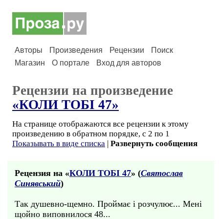
Авторы
Произведения
Рецензии
Поиск
Магазин
О портале
Вход для авторов
Рецензии на произведение
«КОЛИ ТОБI 47»
На странице отображаются все рецензии к этому
произведению в обратном порядке, с 2 по 1
Показывать в виде списка
|
Развернуть сообщения
Рецензия на «
КОЛИ ТОБI 47
» (
Святослав
Синявський
)
Так душевно-щемно. Проймає і розчулює... Мені
щойно виповнилося 48...