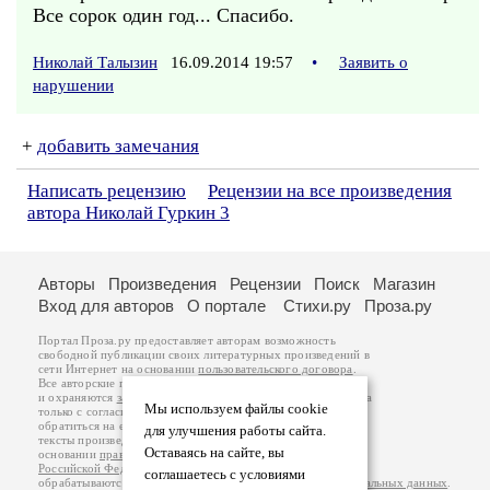
Все сорок один год... Спасибо.
Николай Талызин
16.09.2014 19:57
•
Заявить о
нарушении
+
добавить замечания
Написать рецензию
Рецензии на все произведения
автора Николай Гуркин 3
Авторы
Произведения
Рецензии
Поиск
Магазин
Вход для авторов
О портале
Стихи.ру
Проза.ру
Портал Проза.ру предоставляет авторам возможность
свободной публикации своих литературных произведений в
сети Интернет на основании
пользовательского договора
.
Все авторские права на произведения принадлежат авторам
и охраняются
законом
. Перепечатка произведений возможна
Мы используем файлы cookie
только с согласия его автора, к которому вы можете
обратиться на его авторской странице. Ответственность за
для улучшения работы сайта.
тексты произведений авторы несут самостоятельно на
Оставаясь на сайте, вы
основании
правил публикации
и
законодательства
Российской Федерации
. Данные пользователей
соглашаетесь с условиями
обрабатываются на основании
Политики обработки персональных данных
.