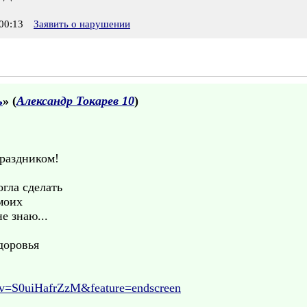
00:13
Заявить о нарушении
ь
» (
Александр Токарев 10
)
раздником!
гла сделать
моих
е знаю...
здоровья
v=S0uiHafrZzM&feature=endscreen