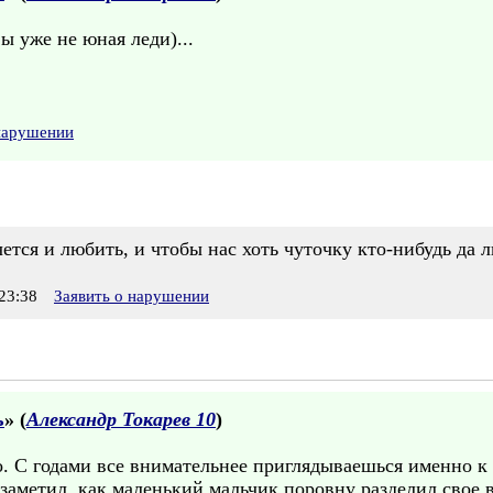
ы уже не юная леди)...
 нарушении
ется и любить, и чтобы нас хоть чуточку кто-нибудь да 
23:38
Заявить о нарушении
ь
» (
Александр Токарев 10
)
. С годами все внимательнее приглядываешься именно к 
Я заметил, как маленький мальчик поровну разделил сво