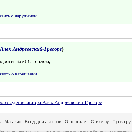
явить о нарушении
Алех Андреевский-Грегоре
)
адости Вам! С теплом,
явить о нарушении
произведения автора Алех Андреевский-Грегоре
к
Магазин
Вход для авторов
О портале
Стихи.ру
Проза.ру
ободной публикации своих литературных произведений в сети Интернет на основании
по