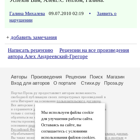
Успехов Вам, Алекс!С теплом, Галина.
Галина Михалева
09.07.2010 02:19
•
Заявить о
нарушении
+
добавить замечания
Написать рецензию
Рецензии на все произведения
автора Алех Андреевский-Грегоре
Авторы
Произведения
Рецензии
Поиск
Магазин
Вход для авторов
О портале
Стихи.ру
Проза.ру
Портал Проза.ру предоставляет авторам возможность
свободной публикации своих литературных произведений в
сети Интернет на основании
пользовательского договора
.
Все авторские права на произведения принадлежат авторам
и охраняются
законом
. Перепечатка произведений возможна
Мы используем файлы cookie
только с согласия его автора, к которому вы можете
обратиться на его авторской странице. Ответственность за
для улучшения работы сайта.
тексты произведений авторы несут самостоятельно на
Оставаясь на сайте, вы
основании
правил публикации
и
законодательства
Российской Федерации
. Данные пользователей
соглашаетесь с условиями
обрабатываются на основании
Политики обработки персональных данных
.
использования файлов cookies.
Вы также можете посмотреть более подробную
информацию о портале
и