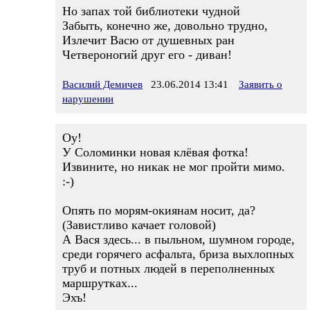
Но запах той библиотеки чудной
Забыть, конечно же, довольно трудно,
Излечит Васю от душевных ран
Четвероногий друг его - диван!
Василий Демичев
23.06.2014 13:41
Заявить о
нарушении
Оу!
У Соломинки новая клёвая фотка!
Извините, но никак не мог пройти мимо.
:-)
Опять по морям-окиянам носит, да?
(Завистливо качает головой)
А Вася здесь... в пыльном, шумном городе,
среди горячего асфальта, бриза выхлопных
труб и потных людей в переполненных
маршрутках...
Эхъ!