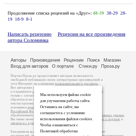
Продолжение списка рецензий на «Друг»:
48-39
38-29
28-
19
18-9
8-1
Написать рецензию
Рецензии на все произведения
автора Соломинка
Авторы
Произведения
Рецензии
Поиск
Магазин
Вход для авторов
О портале
Стихи.ру
Проза.ру
Портал Проза.ру предоставляет авторам возможность
свободной публикации своих литературных произведений в
сети Интернет на основании
пользовательского договора
.
Все авторские права на произведения принадлежат авторам
и охраняются
законом
. Перепечатка произведений возможна
Мы используем файлы cookie
только с согласия его автора, к которому вы можете
обратиться на его авторской странице. Ответственность за
для улучшения работы сайта.
тексты произведений авторы несут самостоятельно на
Оставаясь на сайте, вы
основании
правил публикации
и
законодательства
Российской Федерации
. Данные пользователей
соглашаетесь с условиями
обрабатываются на основании
Политики обработки персональных данных
.
использования файлов cookies.
Вы также можете посмотреть более подробную
информацию о портале
и
связаться с администрацией
.
Чтобы ознакомиться с
Политикой обработки
Ежедневная аудитория портала Проза.ру – порядка 100 тысяч
посетителей, которые в общей сумме просматривают более полумиллиона