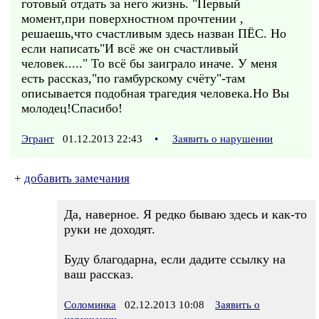
готовый отдать за него жизнь. "Первый
момент,при поверхностном прочтении ,
решаешь,что счастливым здесь назван ПЁС. Но
если написать"И всё же он счастливый
человек....." То всё бы заиграло иначе. У меня
есть рассказ,"по гамбурскому счёту"-там
описывается подобная трагедия человека.Но Вы
молодец!Спасибо!
Эгрант
01.12.2013 22:43
•
Заявить о нарушении
+
добавить замечания
Да, наверное. Я редко бываю здесь и как-то
руки не доходят.
Буду благодарна, если дадите ссылку на
ваш рассказ.
Соломинка
02.12.2013 10:08
Заявить о