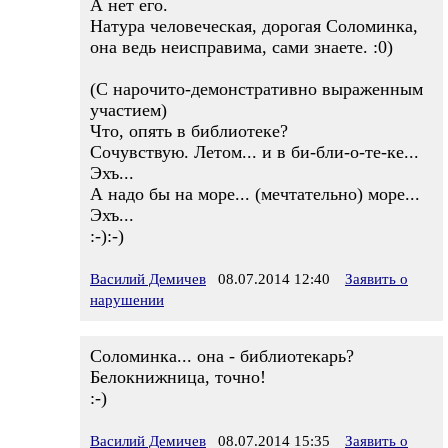
А нет его.
Натура человеческая, дорогая Соломинка,
она ведь неисправима, сами знаете. :0)
(С нарочито-демонстративно выраженным
участием)
Что, опять в библиотеке?
Сочувствую. Летом... и в би-бли-о-те-ке...
Эхъ...
А надо бы на море... (мечтательно) море...
Эхъ...
:-):-)
Василий Демичев
08.07.2014 12:40
Заявить о
нарушении
Соломинка... она - библиотекарь?
Белокнижница, точно!
:-)
Василий Демичев
08.07.2014 15:35
Заявить о