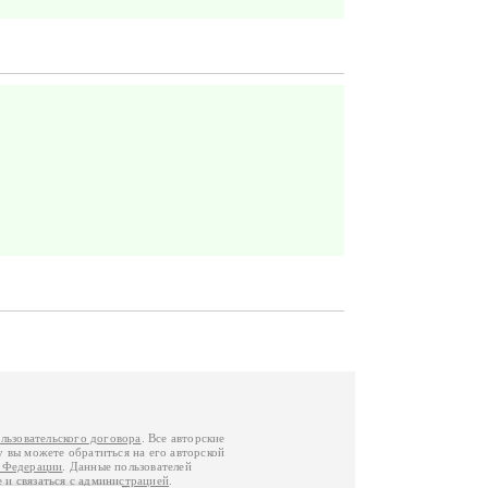
льзовательского договора
. Все авторские
у вы можете обратиться на его авторской
й Федерации
. Данные пользователей
е
и
связаться с администрацией
.