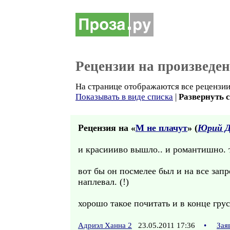
Рецензии на произведе
На странице отображаются все рецензии 
Показывать в виде списка
|
Развернуть 
Рецензия на «
М не плачут
» (
Юрий 
и красиииво вышло.. и романтишно. т
вот бы он посмелее был и на все запр
наплевал. (!)
хорошо такое почитать и в конце гру
Адриэл Ханна 2
23.05.2011 17:36
•
Зая