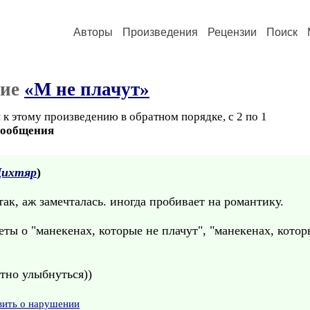
Авторы
Произведения
Рецензии
Поиск
ние
«М не плачут»
к этому произведению в обратном порядке, с 2 по 1
сообщения
Дихтяр
)
ак, аж замечталась. иногда пробивает на романтику.
еты о "манекенах, которые не плачут", "манекенах, котор
стно улыбнуться))
вить о нарушении