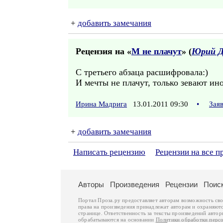
+
добавить замечания
Рецензия на «
М не плачут
» (
Юрий 
С третьего абзаца расшифровала:)
И мечты не плачут, только зевают ино
Ирина Мадрига
13.01.2011 09:30
•
Зая
+
добавить замечания
Написать рецензию
Рецензии на все 
Авторы
Произведения
Рецензии
Поис
Портал Проза.ру предоставляет авторам возможность св
права на произведения принадлежат авторам и охраняют
странице. Ответственность за тексты произведений авто
обрабатываются на основании
Политики обработки перс