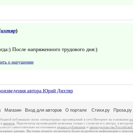
Дихтяр
)
гда:) После напряженного трудового дня:)
вить о нарушении
произведения автора Юрий Дихтяр
к
Магазин
Вход для авторов
О портале
Стихи.ру
Проза.ру
ободной публикации своих литературных произведений в сети Интернет на основании
по
ся
законом
. Перепечатка произведений возможна только с согласия его автора, к котором
ры несут самостоятельно на основании
правил публикации
и
законодательства Российско
ональных данных
. Вы также можете посмотреть более подробную
информацию о портал