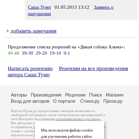
Саша Тумп
01.05.2015 13:12
Заявить о
нарушении
+
добавить замечания
Продолжение списка рецензий на «Дикая собака Альма»:
49-40
39-30
29-20
19-10
9-1
Написать рецензию
Рецензии на все произведения
автора Саша Тумп
Авторы
Произведения
Рецензии
Поиск
Магазин
Вход для авторов
О портале
Стихи.ру
Проза.ру
Портал Проза.ру предоставляет авторам возможность
свободной публикации своих литературных произведений в
сети Интернет на основании
пользовательского договора
.
Все авторские права на произведения принадлежат авторам
и охраняются
законом
. Перепечатка произведений возможна
Мы используем файлы cookie
только с согласия его автора, к которому вы можете
обратиться на его авторской странице. Ответственность за
для улучшения работы сайта.