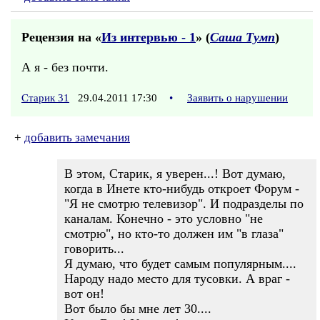
Рецензия на «
Из интервью - 1
» (
Саша Тумп
)
А я - без почти.
Старик 31
29.04.2011 17:30
•
Заявить о нарушении
+
добавить замечания
В этом, Старик, я уверен...! Вот думаю,
когда в Инете кто-нибудь откроет Форум -
"Я не смотрю телевизор". И подразделы по
каналам. Конечно - это условно "не
смотрю", но кто-то должен им "в глаза"
говорить...
Я думаю, что будет самым популярным....
Народу надо место для тусовки. А враг -
вот он!
Вот было бы мне лет 30....