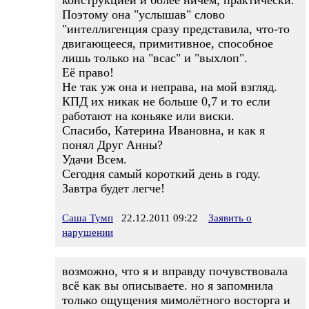
конструкцией и более ничем, практически.
Поэтому она "услышав" слово
"интеллигенция сразу представила, что-то
двигающееся, примитивное, способное
лишь только на "всас" и "выхлоп".
Её право!
Не так уж она и неправа, на мой взгляд.
КПД их никак не больше 0,7 и то если
работают на коньяке или виски.
Спасибо, Катерина Ивановна, и как я
понял Друг Анны?
Удачи Всем.
Сегодня самый короткий день в году.
Завтра будет легче!
Саша Тумп
22.12.2011 09:22
Заявить о
нарушении
возможно, что я и вправду почувствовала
всё как вы описываете. но я запомнила
только ощущения мимолётного восторга и