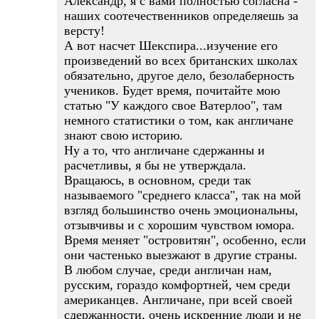
Александр, я с вами полностью согласна -
наших соотечественников определяешь за
версту!
А вот насчет Шекспира...изучение его
произведений во всех британских школах
обязательно, другое дело, безолаберность
учеников. Будет время, почитайте мою
статью "У каждого свое Ватерлоо", там
немного статистики о том, как англичане
знают свою историю.
Ну а то, что англичане сдержанны и
расчетливы, я бы не утверждала.
Вращаюсь, в основном, среди так
называемого "среднего класса", так на мой
взгляд большинство очень эмоциональны,
отзывчивы и с хорошим чувством юмора.
Время меняет "островитян", особенно, если
они частенько выезжают в другие страны.
В любом случае, среди англичан нам,
русским, гораздо комфортней, чем среди
американцев. Англичане, при всей своей
сдержанности, очень искренние люди и не