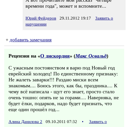
А вот прочитайте мой рассказ "Четыре
времени года", может и вспомните...
Юрий Фейдеров
29.11.2012 19:17
Заявить о
нарушении
+
добавить замечания
Рецензия на «
О дискордия
» (
Макс Освальд
)
С ужасным постоянством я варю под Новый год
еврейский холодец! По единственному признаку:
Не жалеть заварки!!! Раздаю миски всем
знакомым.... Боюсь этого, как бы, праздника.... К
чему всё написала - щут его знает, просто стало
очень тошно: опять не за горами.... Наверняка, не
будет ёлки, подарков, надо будет признать, что
еще один прошёл год...
Алина Данилова 2
09.10.2011 07:32
•
Заявить о