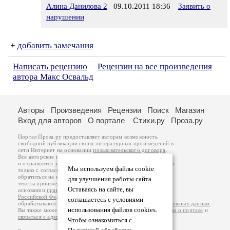
Алина Данилова 2
09.10.2011 18:36
Заявить о
нарушении
+
добавить замечания
Написать рецензию
Рецензии на все произведения
автора Макс Освальд
Авторы
Произведения
Рецензии
Поиск
Магазин
Вход для авторов
О портале
Стихи.ру
Проза.ру
Портал Проза.ру предоставляет авторам возможность
свободной публикации своих литературных произведений в
сети Интернет на основании
пользовательского договора
.
Все авторские права на произведения принадлежат авторам
и охраняются
законом
. Перепечатка произведений возможна
Мы используем файлы cookie
только с согласия его автора, к которому вы можете
обратиться на его авторской странице. Ответственность за
для улучшения работы сайта.
тексты произведений авторы несут самостоятельно на
Оставаясь на сайте, вы
основании
правил публикации
и
законодательства
Российской Федерации
. Данные пользователей
соглашаетесь с условиями
обрабатываются на основании
Политики обработки персональных данных
.
использования файлов cookies.
Вы также можете посмотреть более подробную
информацию о портале
и
связаться с администрацией
.
Чтобы ознакомиться с