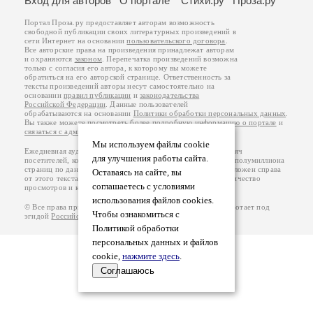
Вход для авторов
О портале
Стихи.ру
Проза.ру
Портал Проза.ру предоставляет авторам возможность
свободной публикации своих литературных произведений в
сети Интернет на основании
пользовательского договора
.
Все авторские права на произведения принадлежат авторам
и охраняются
законом
. Перепечатка произведений возможна
только с согласия его автора, к которому вы можете
обратиться на его авторской странице. Ответственность за
тексты произведений авторы несут самостоятельно на
основании
правил публикации
и
законодательства
Российской Федерации
. Данные пользователей
обрабатываются на основании
Политики обработки персональных данных
.
Вы также можете посмотреть более подробную
информацию о портале
и
связаться с администрацией
.
Мы используем файлы cookie
Ежедневная аудитория портала Проза.ру – порядка 100 тысяч
для улучшения работы сайта.
посетителей, которые в общей сумме просматривают более полумиллиона
страниц по данным счетчика посещаемости, который расположен справа
Оставаясь на сайте, вы
от этого текста. В каждой графе указано по две цифры: количество
соглашаетесь с условиями
просмотров и количество посетителей.
использования файлов cookies.
© Все права принадлежат авторам, 2000-2026. Портал работает под
Чтобы ознакомиться с
эгидой
Российского союза писателей
.
18+
Политикой обработки
персональных данных и файлов
cookie,
нажмите здесь
.
Соглашаюсь