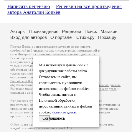
Написать рецензию
Рецензии на все произведения
автора Анатолий Копьёв
Авторы
Произведения
Рецензии
Поиск
Магазин
Вход для авторов
О портале
Стихи.ру
Проза.ру
Портал Проза.ру предоставляет авторам возможность
свободной публикации своих литературных произведений в
сети Интернет на основании
пользовательского договора
.
Все авторские права на произведения принадлежат авторам
и охраняются
законом
. Перепечатка произведений возможна
Мы используем файлы cookie
только с согласия его автора, к которому вы можете
обратиться на его авторской странице. Ответственность за
для улучшения работы сайта.
тексты произведений авторы несут самостоятельно на
Оставаясь на сайте, вы
основании
правил публикации
и
законодательства
Российской Федерации
. Данные пользователей
соглашаетесь с условиями
обрабатываются на основании
Политики обработки персональных данных
.
использования файлов cookies.
Вы также можете посмотреть более подробную
информацию о портале
и
связаться с администрацией
.
Чтобы ознакомиться с
Политикой обработки
Ежедневная аудитория портала Проза.ру – порядка 100 тысяч
посетителей, которые в общей сумме просматривают более полумиллиона
персональных данных и файлов
страниц по данным счетчика посещаемости, который расположен справа
cookie,
нажмите здесь
.
от этого текста. В каждой графе указано по две цифры: количество
просмотров и количество посетителей.
Соглашаюсь
© Все права принадлежат авторам, 2000-2026. Портал работает под
эгидой
Российского союза писателей
.
18+