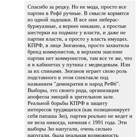
Спасибо за рецку. Но не мода, просто все
партии в Рефё ручные. В смысле кормятся
из одной ладошки. И все они либерас-
буржуазные, а вернее никакие, а простые
шестерки на подмахе у власти, и даже не
партии власти, а просто у власть имущих.
КПРФ, в лице Зюганова, просто захватила
бренд коммунистов, в верхнем эшелоне
партии нет коммунистов, там все те же, что
и в кабинетах у путина с медведевым. Или
за их спинами. Зюганов играет свою роль
подставного в этом спектакле под
названием "демократия и народ РеФё".
Выборы, это своего рода, организация
апофеоза эмоций в зрительном зале.
Реальной борьбы КПРФ в защиту
интересов трудящихся (как позиционирует
себя папаша Зю), партия реально не ведет и
не вела никогда, начиная с 1991 года. Эти
выборы Зю напугали, очень сильно
напугали, была реальная возможность