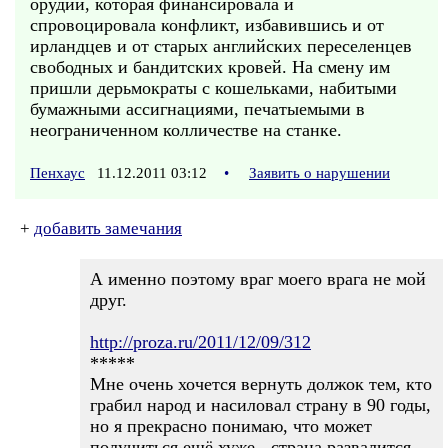
орудий, которая финансировала и
спровоцировала конфликт, избавившись и от
ирландцев и от старых английских переселенцев
свободных и бандитских кровей. На смену им
пришли дерьмократы с кошельками, набитыми
бумажными ассигнациями, печатыемыми в
неограниченном колличестве на станке.
Пенхаус
11.12.2011 03:12
•
Заявить о нарушении
+
добавить замечания
А именно поэтому враг моего врага не мой
друг.
http://proza.ru/2011/12/09/312
*****
Мне очень хочется вернуть должок тем, кто
грабил народ и насиловал страну в 90 годы,
но я прекрасно понимаю, что может
получиться ещё хуже - страна развалится