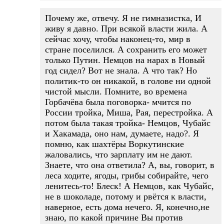
Почему же, отвечу. Я не гимназистка, И
живу я давно. При всякой власти жила. А
сейчас хочу, чтобы наконец-то, мир в
стране поселился. А сохранить его может
только Путин. Немцов на нарах в Новый
год сидел? Вот не знала. А что так? Но
политик-то он никакой, в голове ни одной
чистой мысли. Помните, во времена
Горбачёва была поговорка- мчится по
России тройка, Миша, Рая, перестройка. А
потом была такая тройка- Немцов, Чубайс
и Хакамада, оно нам, думаете, надо?. Я
помню, как шахтёры Воркутинские
жаловались, что зарплату им не дают.
Знаете, что она ответила? А, вы, говорит, в
леса ходите, ягоды, грибы собирайте, чего
ленитесь-то! Блеск! А Немцов, как Чубайс,
не в шоколаде, потому и рвётся к власти,
наверное, есть дома нечего. Я, конечно,не
знаю, по какой причине Вы против