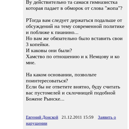
Ву действительно та самася гимназистка
которая падает в обморок от слова "жопа"?
РТогда вам следует держатъся подальше от
обсуждений на тему современной политике
и поближе к пианино...
Но вам же обязательно было вставить свои
3 копейки.
И каковы они были?
Хамство по отношению и к Немцову и ко
мне.
На каком основании, позвольте
поинтересоваться?
Если бы не ответите внятно, буду считать
вас пустомелей и склочницей подобной
Божене Рынске...
Евгений Донской
21.12.2011 15:59
Заявить о
нарушении