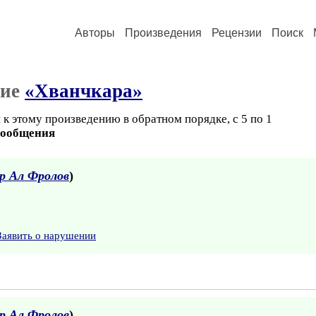
Авторы
Произведения
Рецензии
Поиск
ние
«Хванчкара»
к этому произведению в обратном порядке, с 5 по 1
сообщения
р Ал Фролов
)
Заявить о нарушении
р Ал Фролов
)