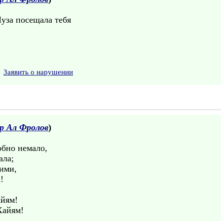
уза посещала тебя
Заявить о нарушении
р Ал Фролов
)
обно немало,
ала;
ими,
!
айям!
Хайям!