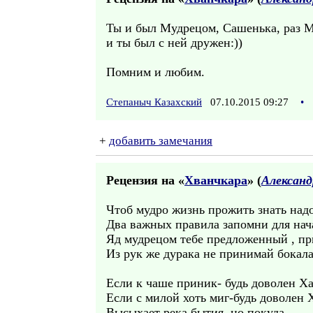
Ты и был Мудрецом, Сашенька, раз М
и ты был с ней дружен:))
Помним и любим.
Степаныч Казахский
07.10.2015 09:27
•
+
добавить замечания
Рецензия на «
Хванчкара
» (
Александ
Чтоб мудро жизнь прожить знать над
Два важных правила запомни для нач
Яд мудрецом тебе предложенный , пр
Из рук же дурака не принимай бокала
Если к чаше приник- будь доволен Х
Если с милой хоть миг-будь доволен 
Высыхает река бытия, но покуда