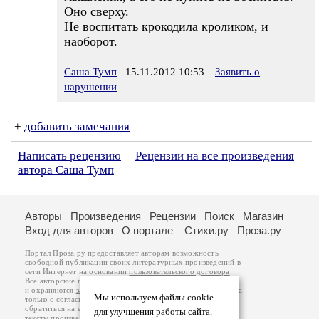
Оно сверху.
Не воспитать крокодила кроликом, и
наоборот.
Саша Тумп
15.11.2012 10:53
Заявить о
нарушении
+
добавить замечания
Написать рецензию
Рецензии на все произведения
автора Саша Тумп
Авторы
Произведения
Рецензии
Поиск
Магазин
Вход для авторов
О портале
Стихи.ру
Проза.ру
Портал Проза.ру предоставляет авторам возможность
свободной публикации своих литературных произведений в
сети Интернет на основании
пользовательского договора
.
Все авторские права на произведения принадлежат авторам
и охраняются
законом
. Перепечатка произведений возможна
Мы используем файлы cookie
только с согласия его автора, к которому вы можете
обратиться на его авторской странице. Ответственность за
для улучшения работы сайта.
тексты произведений авторы несут самостоятельно на