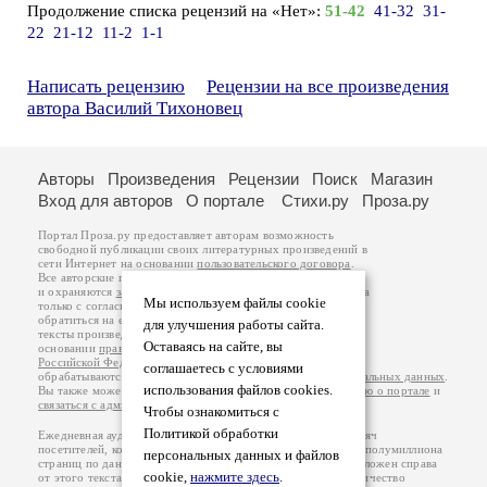
Продолжение списка рецензий на «Нет»:
51-42
41-32
31-
22
21-12
11-2
1-1
Написать рецензию
Рецензии на все произведения
автора Василий Тихоновец
Авторы
Произведения
Рецензии
Поиск
Магазин
Вход для авторов
О портале
Стихи.ру
Проза.ру
Портал Проза.ру предоставляет авторам возможность
свободной публикации своих литературных произведений в
сети Интернет на основании
пользовательского договора
.
Все авторские права на произведения принадлежат авторам
и охраняются
законом
. Перепечатка произведений возможна
Мы используем файлы cookie
только с согласия его автора, к которому вы можете
обратиться на его авторской странице. Ответственность за
для улучшения работы сайта.
тексты произведений авторы несут самостоятельно на
Оставаясь на сайте, вы
основании
правил публикации
и
законодательства
Российской Федерации
. Данные пользователей
соглашаетесь с условиями
обрабатываются на основании
Политики обработки персональных данных
.
использования файлов cookies.
Вы также можете посмотреть более подробную
информацию о портале
и
связаться с администрацией
.
Чтобы ознакомиться с
Политикой обработки
Ежедневная аудитория портала Проза.ру – порядка 100 тысяч
посетителей, которые в общей сумме просматривают более полумиллиона
персональных данных и файлов
страниц по данным счетчика посещаемости, который расположен справа
cookie,
нажмите здесь
.
от этого текста. В каждой графе указано по две цифры: количество