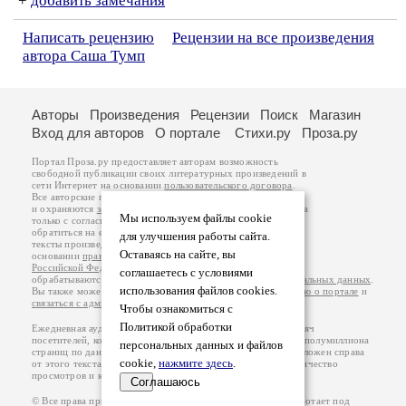
+
добавить замечания
Написать рецензию
Рецензии на все произведения
автора Саша Тумп
Авторы
Произведения
Рецензии
Поиск
Магазин
Вход для авторов
О портале
Стихи.ру
Проза.ру
Портал Проза.ру предоставляет авторам возможность
свободной публикации своих литературных произведений в
сети Интернет на основании
пользовательского договора
.
Все авторские права на произведения принадлежат авторам
и охраняются
законом
. Перепечатка произведений возможна
Мы используем файлы cookie
только с согласия его автора, к которому вы можете
обратиться на его авторской странице. Ответственность за
для улучшения работы сайта.
тексты произведений авторы несут самостоятельно на
Оставаясь на сайте, вы
основании
правил публикации
и
законодательства
Российской Федерации
. Данные пользователей
соглашаетесь с условиями
обрабатываются на основании
Политики обработки персональных данных
.
использования файлов cookies.
Вы также можете посмотреть более подробную
информацию о портале
и
связаться с администрацией
.
Чтобы ознакомиться с
Политикой обработки
Ежедневная аудитория портала Проза.ру – порядка 100 тысяч
посетителей, которые в общей сумме просматривают более полумиллиона
персональных данных и файлов
страниц по данным счетчика посещаемости, который расположен справа
cookie,
нажмите здесь
.
от этого текста. В каждой графе указано по две цифры: количество
просмотров и количество посетителей.
Соглашаюсь
© Все права принадлежат авторам, 2000-2026. Портал работает под