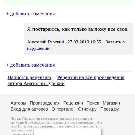
+
добавить замечания
Я постараюсь, как только выложу все свое.
Анатолий Гурский
27.03.2013 16:55
Заявить о
нарушении
+
добавить замечания
Написать рецензию
Рецензии на все произведения
автора Анатолий Гурский
Авторы
Произведения
Рецензии
Поиск
Магазин
Вход для авторов
О портале
Стихи.ру
Проза.ру
Портал Проза.ру предоставляет авторам возможность
свободной публикации своих литературных произведений в
сети Интернет на основании
пользовательского договора
.
Все авторские права на произведения принадлежат авторам
и охраняются
законом
. Перепечатка произведений возможна