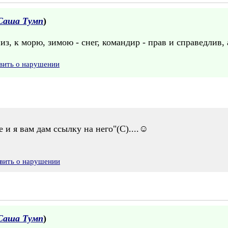
Саша Тумп
)
з, к морю, зимою - снег, командир - прав и справедлив, а
вить о нарушении
 и я вам дам ссылку на него"(С)....☺
вить о нарушении
Саша Тумп
)