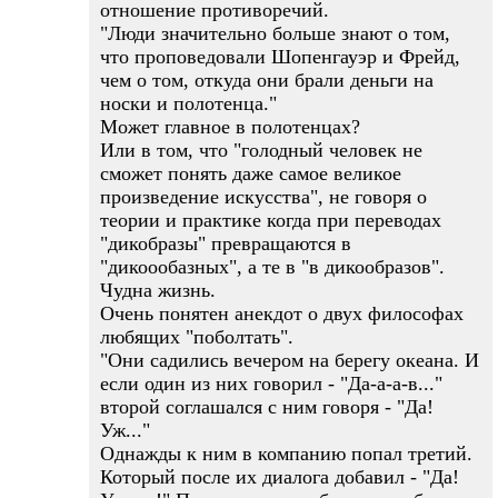
отношение противоречий.
"Люди значительно больше знают о том,
что проповедовали Шопенгауэр и Фрейд,
чем о том, откуда они брали деньги на
носки и полотенца."
Может главное в полотенцах?
Или в том, что "голодный человек не
сможет понять даже самое великое
произведение искусства", не говоря о
теории и практике когда при переводах
"дикобразы" превращаются в
"дикоообазных", а те в "в дикообразов".
Чудна жизнь.
Очень понятен анекдот о двух философах
любящих "поболтать".
"Они садились вечером на берегу океана. И
если один из них говорил - "Да-а-а-в..."
второй соглашался с ним говоря - "Да!
Уж..."
Однажды к ним в компанию попал третий.
Который после их диалога добавил - "Да!