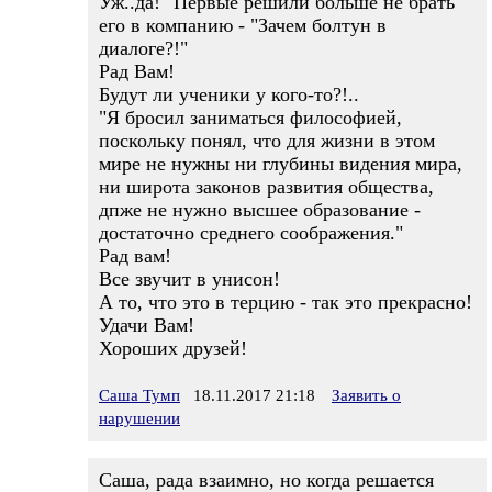
Уж..да!" Первые решили больше не брать
его в компанию - "Зачем болтун в
диалоге?!"
Рад Вам!
Будут ли ученики у кого-то?!..
"Я бросил заниматься философией,
поскольку понял, что для жизни в этом
мире не нужны ни глубины видения мира,
ни широта законов развития общества,
дпже не нужно высшее образование -
достаточно среднего соображения."
Рад вам!
Все звучит в унисон!
А то, что это в терцию - так это прекрасно!
Удачи Вам!
Хороших друзей!
Саша Тумп
18.11.2017 21:18
Заявить о
нарушении
Саша, рада взаимно, но когда решается