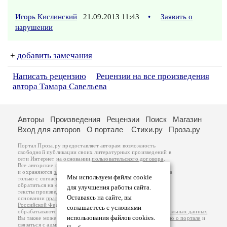
Игорь Кислинский
21.09.2013 11:43
•
Заявить о
нарушении
+
добавить замечания
Написать рецензию
Рецензии на все произведения
автора Тамара Савельева
Авторы
Произведения
Рецензии
Поиск
Магазин
Вход для авторов
О портале
Стихи.ру
Проза.ру
Портал Проза.ру предоставляет авторам возможность
свободной публикации своих литературных произведений в
сети Интернет на основании
пользовательского договора
.
Все авторские права на произведения принадлежат авторам
и охраняются
законом
. Перепечатка произведений возможна
Мы используем файлы cookie
только с согласия его автора, к которому вы можете
обратиться на его авторской странице. Ответственность за
для улучшения работы сайта.
тексты произведений авторы несут самостоятельно на
Оставаясь на сайте, вы
основании
правил публикации
и
законодательства
Российской Федерации
. Данные пользователей
соглашаетесь с условиями
обрабатываются на основании
Политики обработки персональных данных
.
использования файлов cookies.
Вы также можете посмотреть более подробную
информацию о портале
и
связаться с администрацией
.