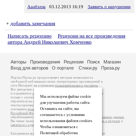
Ааабэлла
03.12.2013 16:19
Заявить о нарушении
+
добавить замечания
Написать рецензию
Рецензии на все произведения
автора Андрей Николаевич Хомченко
Авторы
Произведения
Рецензии
Поиск
Магазин
Вход для авторов
О портале
Стихи.ру
Проза.ру
Портал Проза.ру предоставляет авторам возможность
свободной публикации своих литературных произведений в
сети Интернет на основании
пользовательского договора
.
Все авторские права на произведения принадлежат авторам
и охраняются
законом
. Перепечатка произведений возможна
Мы используем файлы cookie
только с согласия его автора, к которому вы можете
обратиться на его авторской странице. Ответственность за
для улучшения работы сайта.
тексты произведений авторы несут самостоятельно на
Оставаясь на сайте, вы
основании
правил публикации
и
законодательства
Российской Федерации
. Данные пользователей
соглашаетесь с условиями
обрабатываются на основании
Политики обработки персональных данных
.
использования файлов cookies.
Вы также можете посмотреть более подробную
информацию о портале
и
связаться с администрацией
.
Чтобы ознакомиться с
Политикой обработки
Ежедневная аудитория портала Проза.ру – порядка 100 тысяч