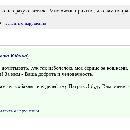
то не сразу ответила. Мне очень приятно, что вам понра
0
Заявить о нарушении
вета Юдина
)
ь дочитывать...уж так изболелось мое сердце за кошками,
! За ним - Ваша доброта и человечность.
м" и "собакам" и к дельфину Патрику! буду Вам очень, о
Заявить о нарушении