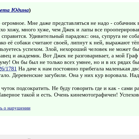
вета Юдина
)
 огромное. Мне даже представляться не надо - собачник 
охо хожу, много хуже, чем Джек и лапы все прооперирован
е справится. Удивительный парадокс: она, супруга не соб
ако её собаки считают своей, липнут к ней, выражают тё
ьзуетесь успехом. Злой, нехороший человек не может бы
савец и академик. Вот Джек не разговаривает, а мой Граф
уму! Он бы был не только всех умнее, но и в их рядах б
26/1781
На даче к нам постоянно прибегала маленькая дв
ало. Деревенские загубили. Она у них кур воровала. Над
уток подсократить. Не буду говорить где и как - сами р
Наверное такой и есть. Очень кинемотографичен! Успехо
ть о нарушении