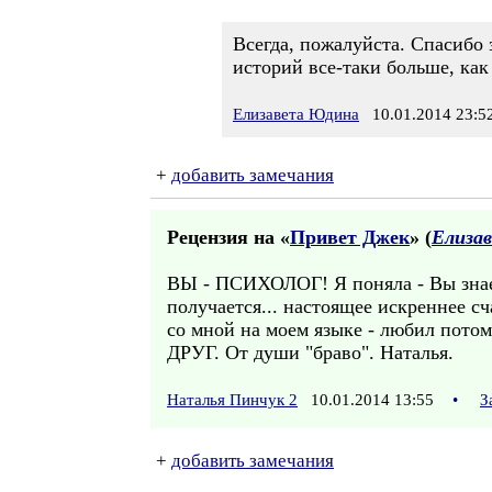
Всегда, пожалуйста. Спасибо з
историй все-таки больше, как
Елизавета Юдина
10.01.2014 23:5
+
добавить замечания
Рецензия на «
Привет Джек
» (
Елиза
ВЫ - ПСИХОЛОГ! Я поняла - Вы знаете
получается... настоящее искреннее с
со мной на моем языке - любил 
ДРУГ. От души "браво". Наталья.
Наталья Пинчук 2
10.01.2014 13:55
•
З
+
добавить замечания