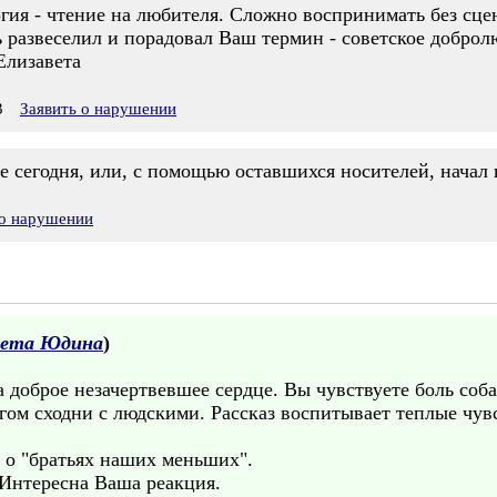
ргия - чтение на любителя. Сложно воспринимать без сцен
 развеселил и порадовал Ваш термин - советское добролю
Елизавета
3
Заявить о нарушении
е сегодня, или, с помощью оставшихся носителей, начал 
 о нарушении
вета Юдина
)
а доброе незачертвевшее сердце. Вы чувствуете боль соб
гом сходни с людскими. Рассказ воспитывает теплые чув
в о "братьях наших меньших".
 Интересна Ваша реакция.