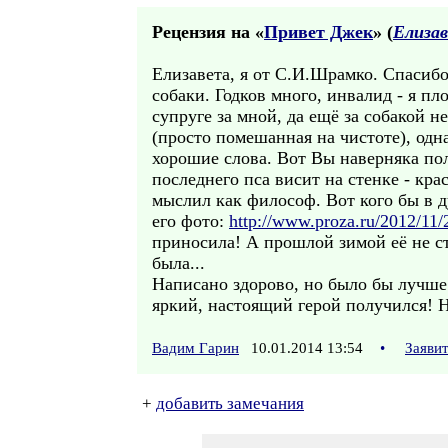
Рецензия на «
Привет Джек
» (
Елиза
Елизавета, я от С.И.Шрамко. Спасибо
собаки. Годков много, инвалид - я пл
супруге за мной, да ещё за собакой н
(просто помешанная на чистоте), одн
хорошие слова. Вот Вы наверняка пол
последнего пса висит на стенке - кра
мыслил как философ. Вот кого бы в д
его фото:
http://www.proza.ru/2012/11/
приносила! А прошлой зимой её не ст
была...
Написано здорово, но было бы лучше ч
яркий, настоящий герой получился! 
Вадим Гарин
10.01.2014 13:54
•
Заяви
+
добавить замечания