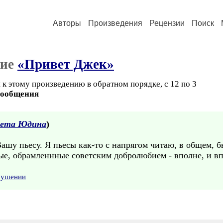
Авторы
Произведения
Рецензии
Поиск
ние
«Привет Джек»
к этому произведению в обратном порядке, с 12 по 3
сообщения
вета Юдина
)
шу пьесу. Я пьесы как-то с напрягом читаю, в общем, б
ые, обрамленнные советским добролюбием - вполне, и в
арушении