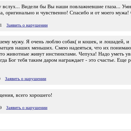
у вслух... Видели бы Вы наши повлажневшие глаза... Ум
, оригинально и чувственно! Спасибо и от моего мужа! 
1
Заявить о нарушении
ему мужу. Я очень люблю собак( и кошек, и лошадей, и 
ратцев наших меньших. Смею надеяться, что их понимаю. 
то животные живут инстинктами. Чепуха! Надо уметь увид
гда Бог тебя таким даром награждает - это счастье. Еще 
0
Заявить о нарушении
щения, всего хорошего!
9
Заявить о нарушении