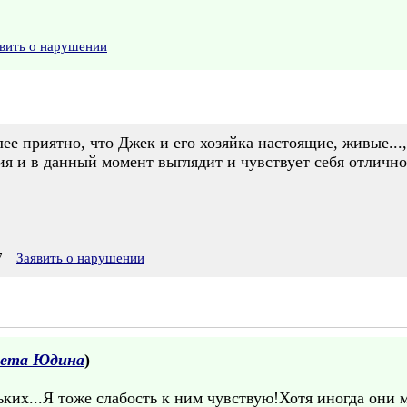
вить о нарушении
ее приятно, что Джек и его хозяйка настоящие, живые...,
я и в данный момент выглядит и чувствует себя отлично,
7
Заявить о нарушении
вета Юдина
)
их...Я тоже слабость к ним чувствую!Хотя иногда они м