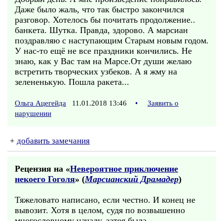
Даже было жаль, что так быстро закончился
разговор. Хотелось бы почитать продолжение..
банкета. Шутка. Правда, здорово. А марсиан
поздравляю с наступающим Старым новым годом.
У нас-то ещё не все праздники кончились. Не
знаю, как у Вас там на Марсе.От души желаю
встретить творческих узбеков. А я жму на
зелененькую. Пошла ракета...
Ольга Ацегейда
11.01.2018 13:46
•
Заявить о
нарушении
+
добавить замечания
Рецензия на «
Невероятное приключение
некоего Гоголя
» (
Марсианский Драмадер
)
Тяжеловато написано, если честно. И конец не
вывозит. Хотя в целом, судя по возвышенно
многословному началу, затея была