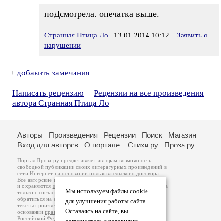
поДсмотрела. опечатка выше.
Странная Птица Ло
13.01.2014 10:12
Заявить о
нарушении
+
добавить замечания
Написать рецензию
Рецензии на все произведения
автора Странная Птица Ло
Авторы
Произведения
Рецензии
Поиск
Магазин
Вход для авторов
О портале
Стихи.ру
Проза.ру
Портал Проза.ру предоставляет авторам возможность
свободной публикации своих литературных произведений в
сети Интернет на основании
пользовательского договора
.
Все авторские права на произведения принадлежат авторам
и охраняются
законом
. Перепечатка произведений возможна
Мы используем файлы cookie
только с согласия его автора, к которому вы можете
обратиться на его авторской странице. Ответственность за
для улучшения работы сайта.
тексты произведений авторы несут самостоятельно на
Оставаясь на сайте, вы
основании
правил публикации
и
законодательства
Российской Федерации
. Данные пользователей