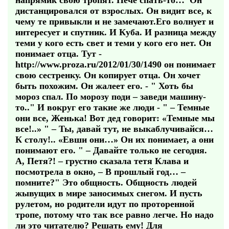
напрямик свою тропят. Нече спать-то…"Он
дистанцировался от взрослых. Он видит все, к
чему те привыкли и не замечают.Его волнует и
интересует и спутник. И Куба. И разница между
теми у кого есть свет и теми у кого его нет. Он
понимает отца. Тут -
http://www.proza.ru/2012/01/30/1490 он понимает
свою сестренку. Он копирует отца. Он хочет
быть похожим. Он жалеет его. - " Хоть бы
мороз спал. По морозу поди – заведи машину-
то.." И вокруг его такие же люди - " – Темные
они все, Женька! Вот дед говорит: «Темные мы
все!..» " – Ты, давай тут, не выкаблучивайся…
К столу!.. «Евши они…» Он их понимает, а они
понимают его. " – Давайте только не сегодня.
А, Петя?! – грустно сказала тетя Клава и
посмотрела в окно, – В прошлый год… –
помните?" Это общность. Общность людей
жывущих в мире заносимых снегом. И пусть
рулетом, но родители идут по проторенной
тропе, потому что так все равно легче. Но надо
ли это читателю? Решать ему! Для