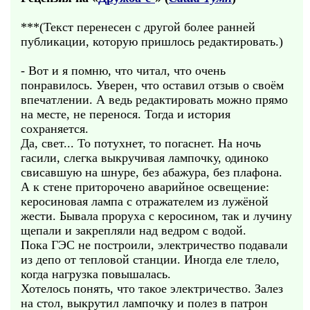
***(Текст перенесен с другой более ранней
публикации, которую пришлось редактировать.)
- Вот и я помню, что читал, что очень
понравилось. Уверен, что оставил отзыв о своём
впечатлении. А ведь редактировать можно прямо
на месте, не перенося. Тогда и история
сохраняется.
Да, свет... То потухнет, то погаснет. На ночь
гасили, слегка выкручивая лампочку, одиноко
свисавшую на шнуре, без абажура, без плафона.
А к стене приторочено аварийное освещение:
керосиновая лампа с отражателем из лужёной
жести. Бывала проруха с керосином, так и лучину
щепали и закрепляли над ведром с водой.
Пока ГЭС не построили, электричество подавали
из депо от тепловой станции. Иногда еле тлело,
когда нагрузка повышалась.
Хотелось понять, что такое электричество. Залез
на стол, выкрутил лампочку и полез в патрон