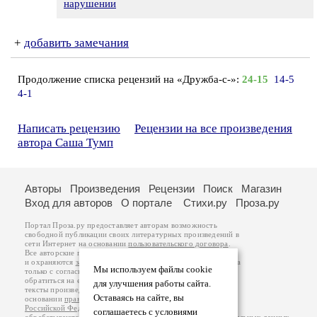
нарушении
+
добавить замечания
Продолжение списка рецензий на «Дружба-с-»:
24-15
14-5
4-1
Написать рецензию
Рецензии на все произведения
автора Саша Тумп
Авторы
Произведения
Рецензии
Поиск
Магазин
Вход для авторов
О портале
Стихи.ру
Проза.ру
Портал Проза.ру предоставляет авторам возможность
свободной публикации своих литературных произведений в
сети Интернет на основании
пользовательского договора
.
Все авторские права на произведения принадлежат авторам
и охраняются
законом
. Перепечатка произведений возможна
Мы используем файлы cookie
только с согласия его автора, к которому вы можете
обратиться на его авторской странице. Ответственность за
для улучшения работы сайта.
тексты произведений авторы несут самостоятельно на
Оставаясь на сайте, вы
основании
правил публикации
и
законодательства
Российской Федерации
. Данные пользователей
соглашаетесь с условиями