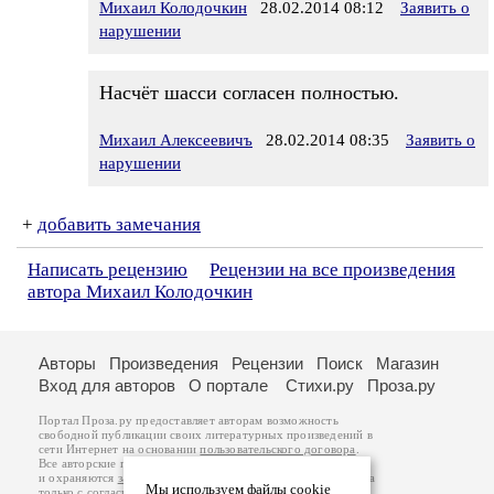
Михаил Колодочкин
28.02.2014 08:12
Заявить о
нарушении
Насчёт шасси согласен полностью.
Михаил Алексеевичъ
28.02.2014 08:35
Заявить о
нарушении
+
добавить замечания
Написать рецензию
Рецензии на все произведения
автора Михаил Колодочкин
Авторы
Произведения
Рецензии
Поиск
Магазин
Вход для авторов
О портале
Стихи.ру
Проза.ру
Портал Проза.ру предоставляет авторам возможность
свободной публикации своих литературных произведений в
сети Интернет на основании
пользовательского договора
.
Все авторские права на произведения принадлежат авторам
и охраняются
законом
. Перепечатка произведений возможна
Мы используем файлы cookie
только с согласия его автора, к которому вы можете