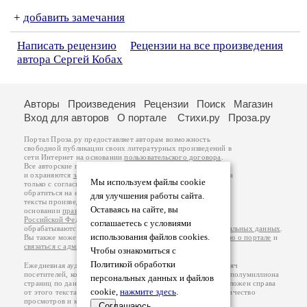
+
добавить замечания
Написать рецензию
Рецензии на все произведения
автора Сергей Кобах
Авторы
Произведения
Рецензии
Поиск
Магазин
Вход для авторов
О портале
Стихи.ру
Проза.ру
Портал Проза.ру предоставляет авторам возможность
свободной публикации своих литературных произведений в
сети Интернет на основании
пользовательского договора
.
Все авторские права на произведения принадлежат авторам
и охраняются
законом
. Перепечатка произведений возможна
Мы используем файлы cookie
только с согласия его автора, к которому вы можете
обратиться на его авторской странице. Ответственность за
для улучшения работы сайта.
тексты произведений авторы несут самостоятельно на
Оставаясь на сайте, вы
основании
правил публикации
и
законодательства
Российской Федерации
. Данные пользователей
соглашаетесь с условиями
обрабатываются на основании
Политики обработки персональных данных
.
использования файлов cookies.
Вы также можете посмотреть более подробную
информацию о портале
и
связаться с администрацией
.
Чтобы ознакомиться с
Политикой обработки
Ежедневная аудитория портала Проза.ру – порядка 100 тысяч
посетителей, которые в общей сумме просматривают более полумиллиона
персональных данных и файлов
страниц по данным счетчика посещаемости, который расположен справа
cookie,
нажмите здесь
.
от этого текста. В каждой графе указано по две цифры: количество
просмотров и количество посетителей.
Соглашаюсь