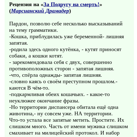
Рецензия на «
За Подругу на смерть!
»
(
Марсианский Драмадер
)
Пардон, позволю себе несколько высказываний
на тему грамматики.
-Кошка, приблудилась уже беременной- лишняя
запятая.
-родила здесь одного кутёнка, - кутят приносят
собаки, а кошки котят.
- зарекомендовала себя с двух, совершенно
противоположных сторон - запятая лишняя.
-что, спёрла однажды- запятая лишняя.
-словно каясь о своём преступном прошлом.-
каются В чём-то.
-подкармливая обеих кошачьих. - какое-то
неуклюжее окончание фразы.
-Но территории диспансера обитала ещё одна
животина,- ну совсем уже. НА территории.
Что-то устала все запятые метить. Простите. Их
слишком много. Часть от имени мужика слишком
смахивает на милицейский протокол. И набор