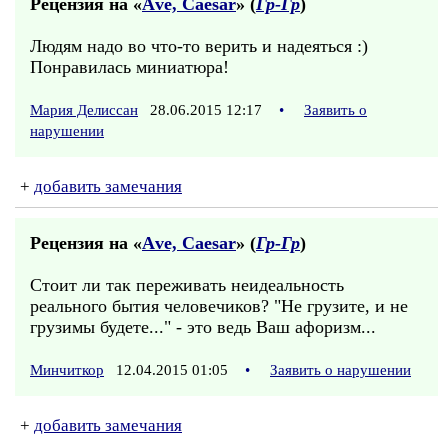
Рецензия на «
Аve, Саеsаr
» (
Гр-Гр
)
Людям надо во что-то верить и надеяться :)
Понравилась миниатюра!
Мария Делиссан
28.06.2015 12:17
•
Заявить о
нарушении
+
добавить замечания
Рецензия на «
Аve, Саеsаr
» (
Гр-Гр
)
Стоит ли так переживать неидеальность
реального бытия человечиков? "Не грузите, и не
грузимы будете..." - это ведь Ваш афоризм...
Минчиткор
12.04.2015 01:05
•
Заявить о нарушении
+
добавить замечания