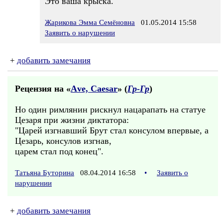
Это ваша крыска.
Жарикова Эмма Семёновна
01.05.2014 15:58
Заявить о нарушении
+
добавить замечания
Рецензия на «
Аve, Саеsаr
» (
Гр-Гр
)
Но один римлянин рискнул нацарапать на статуе
Цезаря при жизни диктатора:
"Царей изгнавший Брут стал консулом впервые, а
Цезарь, консулов изгнав,
царем стал под конец".
Татьяна Буторина
08.04.2014 16:58
•
Заявить о
нарушении
+
добавить замечания