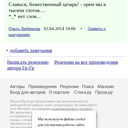
Славься, божественный цезарь! - орем мы в
тысячи глоток…
*_* нет слов...
Ольга Любимова
02.04.2014 19:06
•
Заявить о
нарушении
+
добавить замечания
Написать рецензию
Рецензии на все произведения
автора Гр-Гр
Авторы
Произведения
Рецензии
Поиск
Магазин
Вход для авторов
О портале
Стихи.ру
Проза.ру
Портал Проза.ру предоставляет авторам возможность
свободной публикации своих литературных произведений в
сети Интернет на основании
пользовательского договора
.
Все авторские права на произведения принадлежат авторам
и охраняются
законом
. Перепечатка произведений возможна
Мы используем файлы cookie
только с согласия его автора, к которому вы можете
обратиться на его авторской странице. Ответственность за
для улучшения работы сайта.
тексты произведений авторы несут самостоятельно на