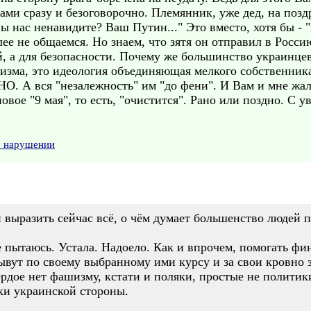
гами сразу и безоговорочно. Племянник, уже дед, на поз
вы нас ненавидите? Ваш Путин..." Это вместо, хотя бы -
е не общаемся. Но знаем, что зятя он отправил в Россию
ей, а для безопасности. Почему же большинство украинцев
зма, это идеология объединяющая мелкого собственника
 А вся "незалежность" им "до фени". И Вам и мне жаль
вое "9 мая", то есть, "очистится". Рано или поздно. С 
о нарушении
 выразить сейчас всё, о чём думает большенство людей 
е пытаюсь. Устала. Надоело. Как и впрочем, помогать фи
ывут по своему выбранному ими курсу и за свои кровно 
рдое нет фашизму, кстати и поляки, простые не политик
ки украинской стороны.