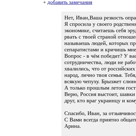
+
добавить замечания
Нет, Иван,Ваша резкость опра
Я спросила у своего родстве
экономике, считаешь себя эру
рвать с твоей страной отноше
называешь людей, которых про
сепаратистами и кричишь мне
Вопрос - в чём победит? У вас
сотрудничества, люди не рабо
хвалились, что от российских
народ, лично твоя семья. Тебя
всякую чепуху. Брызжет слюно
А только прошлым летом гости
Верю, Россия выстоит, шавки 
друг, кто враг украинцу и ко
Спасибо, Иван, за отзывчиво
С Вами всегда приятно общать
Арина.