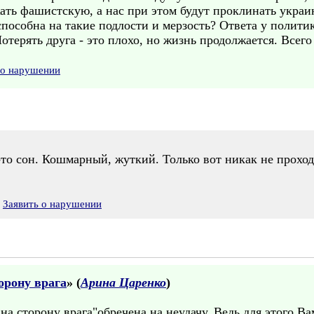
ать фашистскую, а нас при этом будут проклинать украин
пособна на такие подлости и мерзость? Ответа у политико
отерять друга - это плохо, но жизнь продолжается. Всег
 о нарушении
-то сон. Кошмарный, жуткий. Только вот никак не проход
Заявить о нарушении
орону врага
» (
Арина Царенко
)
на сторону врага"обречена на неудачу. Ведь для этого Ва