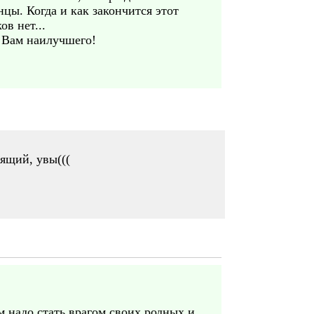
цы. Когда и как закончится этот
в нет...
о Вам наилучшего!
ящий, увы(((
м надо стать врагом своих родных и