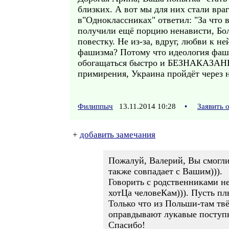
близких. А вот мы для них стали вра
в"Одноклассниках" ответил: "За что 
получили ещё порцию ненависти, Боле
повестку. Не из-за, вдруг, любви к н
фашизма? Потому что идеология фаши
обогащаться быстро и БЕЗНАКАЗАННО.
примирения, Украина пройдёт через но
Филиппыч
13.11.2014 10:28
•
Заявить 
+
добавить замечания
Пожалуй, Валерий, Вы смогли
также совпадает с Вашим))).
Говорить с родственниками н
хотЦа человеКам))). Пусть пл
Только что из Польши-там твё
оправдывают лукавые поступ
Спасибо!