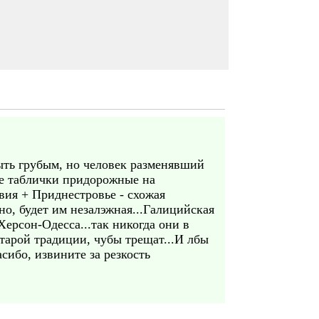
 быть грубым, но человек разменявший
все таблички придорожные на
авия + Приднестровье - схожая
но, будет им незалэжная...Галицийская
ерсон-Одесса...так никогда они в
старой традиции, чубы трещат...И лбы
сибо, извините за резкость