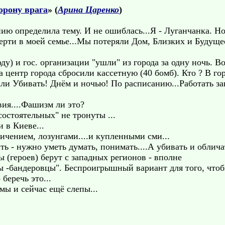
орону врага
» (
Арина Царенко
)
ию определила тему. И не ошиблась...Я - Луганчанка. Но
ерти в моей семье...Мы потеряли Дом, Близких и Будущее
ду) и гос. организации "ушли" из города за одну ночь. 
а центр города сбросили кассетную (40 бомб). Кто ? В го
ли Убивать! Днём и ночью! По расписанию...Работать зав
ия....Фашизм ли это?
состоятельных" не тронуты ...
и в Киеве...
ичением, лозунгами....и купленными сми...
ть - нужно уметь думать, понимать....А убивать и облича
ы (героев) берут с западных регионов - вполне
ы -бандеровцы". Беспроигрышный вариант для того, чтоб
беречь это...
 мы и сейчас ещё слепы...