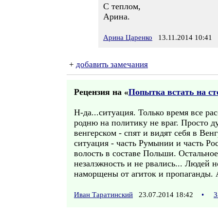
С теплом,
Арина.
Арина Царенко
13.11.2014 10:41
+
добавить замечания
Рецензия на «
Попытка встать на ст
Н-да...ситуация. Только время все ра
родню на политику не враг. Просто ду
венгерском - спят и видят себя в Вен
ситуация - часть Румынии и часть Ро
волость в составе Польши. Остальное
незалэжность и не рвались... Людей 
наморщены от агиток и пропаганды. А
Иван Таратинский
23.07.2014 18:42
•
З