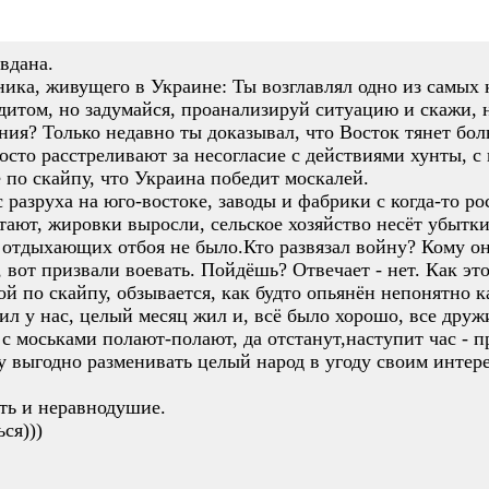
вдана.
нника, живущего в Украине: Ты возглавлял одно из самых
дитом, но задумайся, проанализируй ситуацию и скажи, 
ния? Только недавно ты доказывал, что Восток тянет бол
сто расстреливают за несогласие с действиями хунты, с
 по скайпу, что Украина победит москалей.
 разруха на юго-востоке, заводы и фабрики с когда-то ро
тают, жировки выросли, сельское хозяйство несёт убытки
 отдыхающих отбоя не было.Кто развязал войну? Кому он
, вот призвали воевать. Пойдёшь? Отвечает - нет. Как это
й по скайпу, обзывается, как будто опьянён непонятно к
л у нас, целый месяц жил и, всё было хорошо, все друж
с моськами полают-полают, да отстанут,наступит час - 
му выгодно разменивать целый народ в угоду своим интер
сть и неравнодушие.
ся)))