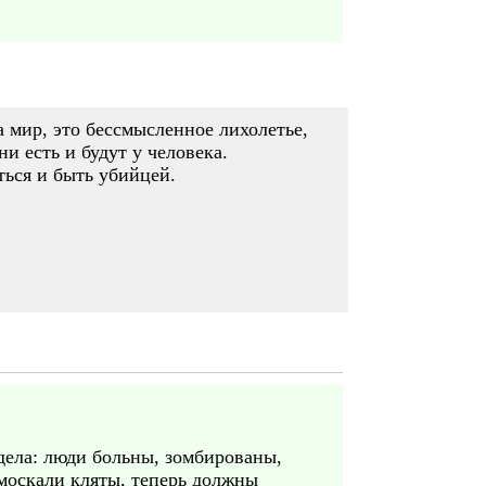
а мир, это бессмысленное лихолетье,
и есть и будут у человека.
ться и быть убийцей.
 дела: люди больны, зомбированы,
 москали кляты, теперь должны