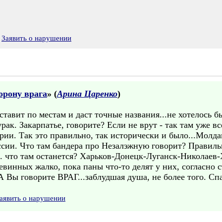
Заявить о нарушении
орону врага
» (
Арина Царенко
)
сставит по местам и даст точные названия...не хотелось
рак. Закарпатье, говорите? Если не врут - так там уже 
грии. Так это правильно, так исторически и было...Молд
ссии. Что там бандера про Незалэжную говорит? Правиль
. что там останется? Харьков-Донецк-Луганск-Николаев-Х
невинных жалко, пока паны что-то делят у них, согласно 
 Вы говорите ВРАГ...заблудшая душа, не более того. Спа
аявить о нарушении