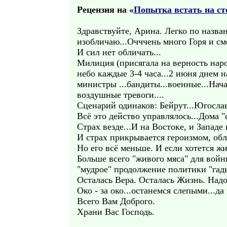
Рецензия на «
Попытка встать на ст
Здравствуйте, Арина. Легко по назван
изобличаю...Очччень много Горя и см
И сил нет обличать...
Милиция (присягала на верность наро
небо каждые 3-4 часа...2 июня днем н
министры ...бандиты...военные...Нача
воздушные тревоги....
Сценарий одинаков: Бейрут...Югослав
Всё это действо управлялось...Дома "
Страх везде...И на Востоке, и Западе 
И страх прикрывается героизмом, обл
Но его всё меньше. И если хотется жи
Больше всего "живого мяса" для войн
"мудрое" продолжение политики "гад
Осталась Вера. Осталась Жизнь. Надо 
Око - за око...останемся слепыми...да
Всего Вам Доброго.
Храни Вас Господь.