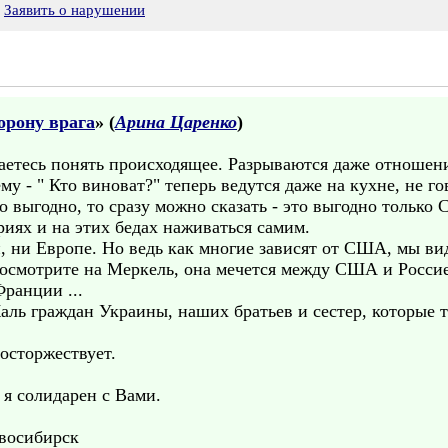
Заявить о нарушении
орону врага
» (
Арина Царенко
)
аетесь понять происходящее. Разрываются даже отношен
у - " Кто виноват?" теперь ведутся даже на кухне, не го
то выгодно, то сразу можно сказать - это выгодно тольк
иях и на этих бедах наживаться самим.
и, ни Европе. Но ведь как многие зависят от США, мы в
 Посмотрите на Меркель, она мечется между США и Росси
ранции ...
аль граждан Украины, наших братьев и сестер, которые т
восторжествует.
я солидарен с Вами.
овосибирск