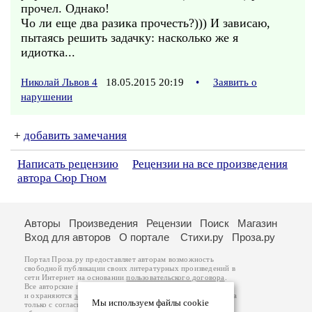
прочел. Однако!
Чо ли еще два разика прочесть?))) И зависаю,
пытаясь решить задачку: насколько же я
идиотка...
Николай Львов 4
18.05.2015 20:19
•
Заявить о
нарушении
+
добавить замечания
Написать рецензию
Рецензии на все произведения
автора Сюр Гном
Авторы
Произведения
Рецензии
Поиск
Магазин
Вход для авторов
О портале
Стихи.ру
Проза.ру
Портал Проза.ру предоставляет авторам возможность
свободной публикации своих литературных произведений в
сети Интернет на основании
пользовательского договора
.
Все авторские права на произведения принадлежат авторам
и охраняются
законом
. Перепечатка произведений возможна
Мы используем файлы cookie
только с согласия его автора, к которому вы можете