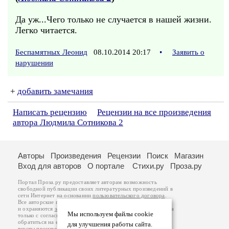
Да уж...Чего только не случается в нашей жизни.
Легко читается.
Беспамятных Леонид
08.10.2014 20:17
•
Заявить о
нарушении
+
добавить замечания
Написать рецензию
Рецензии на все произведения
автора Людмила Сотникова 2
Авторы
Произведения
Рецензии
Поиск
Магазин
Вход для авторов
О портале
Стихи.ру
Проза.ру
Портал Проза.ру предоставляет авторам возможность
свободной публикации своих литературных произведений в
сети Интернет на основании
пользовательского договора
.
Все авторские права на произведения принадлежат авторам
и охраняются
законом
. Перепечатка произведений возможна
Мы используем файлы cookie
только с согласия его автора, к которому вы можете
обратиться на его авторской странице. Ответственность за
для улучшения работы сайта.
тексты произведений авторы несут самостоятельно на