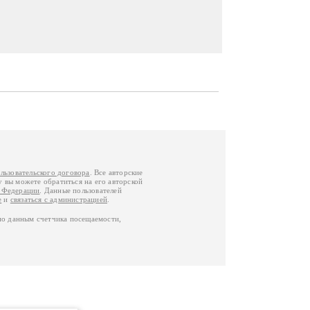
льзовательского договора
. Все авторские
у вы можете обратиться на его авторской
й Федерации
. Данные пользователей
е
и
связаться с администрацией
.
по данным счетчика посещаемости,