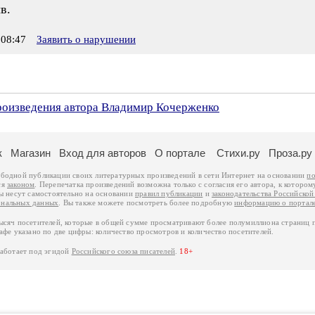
в.
08:47
Заявить о нарушении
произведения автора Владимир Кочерженко
к
Магазин
Вход для авторов
О портале
Стихи.ру
Проза.ру
ободной публикации своих литературных произведений в сети Интернет на основании
по
ся
законом
. Перепечатка произведений возможна только с согласия его автора, к котором
ры несут самостоятельно на основании
правил публикации
и
законодательства Российско
ональных данных
. Вы также можете посмотреть более подробную
информацию о портал
тысяч посетителей, которые в общей сумме просматривают более полумиллиона страниц 
афе указано по две цифры: количество просмотров и количество посетителей.
работает под эгидой
Российского союза писателей
.
18+