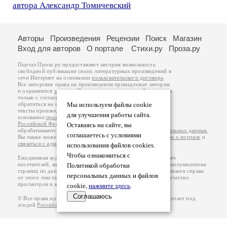
автора Александр Томичевский
Авторы
Произведения
Рецензии
Поиск
Магазин
Вход для авторов
О портале
Стихи.ру
Проза.ру
Портал Проза.ру предоставляет авторам возможность
свободной публикации своих литературных произведений в
сети Интернет на основании
пользовательского договора
.
Все авторские права на произведения принадлежат авторам
и охраняются
законом
. Перепечатка произведений возможна
только с согласия его автора, к которому вы можете
обратиться на его авторской странице. Ответственность за
Мы используем файлы cookie
тексты произведений авторы несут самостоятельно на
для улучшения работы сайта.
основании
правил публикации
и
законодательства
Российской Федерации
. Данные пользователей
Оставаясь на сайте, вы
обрабатываются на основании
Политики обработки персональных данных
.
соглашаетесь с условиями
Вы также можете посмотреть более подробную
информацию о портале
и
связаться с администрацией
.
использования файлов cookies.
Чтобы ознакомиться с
Ежедневная аудитория портала Проза.ру – порядка 100 тысяч
посетителей, которые в общей сумме просматривают более полумиллиона
Политикой обработки
страниц по данным счетчика посещаемости, который расположен справа
персональных данных и файлов
от этого текста. В каждой графе указано по две цифры: количество
просмотров и количество посетителей.
cookie,
нажмите здесь
.
Соглашаюсь
© Все права принадлежат авторам, 2000-2026. Портал работает под
эгидой
Российского союза писателей
.
18+