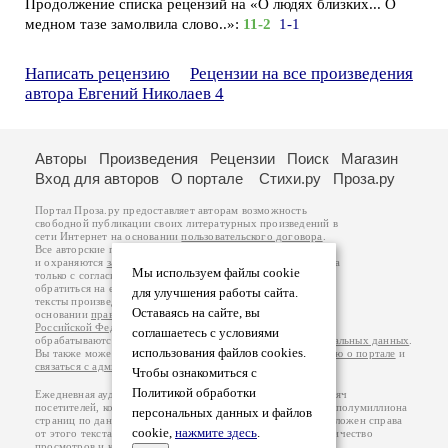
Продолжение списка рецензий на «О людях близких... О
медном тазе замолвила слово..»:
11-2
1-1
Написать рецензию
Рецензии на все произведения
автора Евгений Николаев 4
Авторы
Произведения
Рецензии
Поиск
Магазин
Вход для авторов
О портале
Стихи.ру
Проза.ру
Портал Проза.ру предоставляет авторам возможность
свободной публикации своих литературных произведений в
сети Интернет на основании
пользовательского договора
.
Все авторские права на произведения принадлежат авторам
и охраняются
законом
. Перепечатка произведений возможна
Мы используем файлы cookie
только с согласия его автора, к которому вы можете
обратиться на его авторской странице. Ответственность за
для улучшения работы сайта.
тексты произведений авторы несут самостоятельно на
Оставаясь на сайте, вы
основании
правил публикации
и
законодательства
Российской Федерации
. Данные пользователей
соглашаетесь с условиями
обрабатываются на основании
Политики обработки персональных данных
.
использования файлов cookies.
Вы также можете посмотреть более подробную
информацию о портале
и
связаться с администрацией
.
Чтобы ознакомиться с
Политикой обработки
Ежедневная аудитория портала Проза.ру – порядка 100 тысяч
посетителей, которые в общей сумме просматривают более полумиллиона
персональных данных и файлов
страниц по данным счетчика посещаемости, который расположен справа
cookie,
нажмите здесь
.
от этого текста. В каждой графе указано по две цифры: количество
просмотров и количество посетителей.