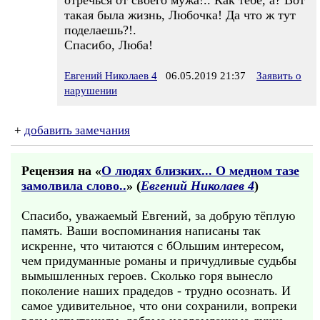
отречься от своего мужа!.. Как тебе, а? Вот
такая была жизнь, Любочка! Да что ж тут
поделаешь?!.
Спасибо, Люба!
Евгений Николаев 4
06.05.2019 21:37
Заявить о
нарушении
+
добавить замечания
Рецензия на «
О людях близких... О медном тазе
замолвила слово..
» (
Евгений Николаев 4
)
Спасибо, уважаемый Евгений, за добрую тёплую
память. Ваши воспоминания написаны так
искренне, что читаются с бОльшим интересом,
чем придуманные романы и причудливые судьбы
вымышленных героев. Сколько горя вынесло
поколение наших прадедов - трудно осознать. И
самое удивительное, что они сохранили, вопреки