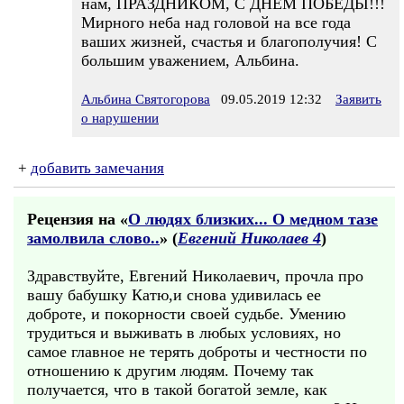
нам, ПРАЗДНИКОМ, С ДНЁМ ПОБЕДЫ!!!
Мирного неба над головой на все года
ваших жизней, счастья и благополучия! С
большим уважением, Альбина.
Альбина Святогорова
09.05.2019 12:32
Заявить
о нарушении
+
добавить замечания
Рецензия на «
О людях близких... О медном тазе
замолвила слово..
» (
Евгений Николаев 4
)
Здравствуйте, Евгений Николаевич, прочла про
вашу бабушку Катю,и снова удивилась ее
доброте, и покорности своей судьбе. Умению
трудиться и выживать в любых условиях, но
самое главное не терять доброты и честности по
отношению к другим людям. Почему так
получается, что в такой богатой земле, как