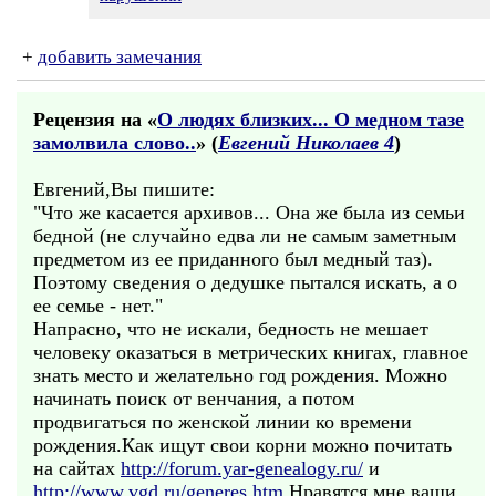
+
добавить замечания
Рецензия на «
О людях близких... О медном тазе
замолвила слово..
» (
Евгений Николаев 4
)
Евгений,Вы пишите:
"Что же касается архивов... Она же была из семьи
бедной (не случайно едва ли не самым заметным
предметом из ее приданного был медный таз).
Поэтому сведения о дедушке пытался искать, а о
ее семье - нет."
Напрасно, что не искали, бедность не мешает
человеку оказаться в метрических книгах, главное
знать место и желательно год рождения. Можно
начинать поиск от венчания, а потом
продвигаться по женской линии ко времени
рождения.Как ищут свои корни можно почитать
на сайтах
http://forum.yar-genealogy.ru/
и
http://www.vgd.ru/generes.htm.
Нравятся мне ваши