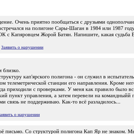
ение. Очень приятно пообщаться с друзьями однополча
 встречался на полигоне Сары-Шаган в 1984 или 1987 году
ОК с Капяровцем Жорой Батян. Напишите, какая судьба 
Заявить о нарушении
 близко.
труктуру кап'ярского полигона - он служил в испытатель
ом телеметрической станции его направления. Кроме нег
да приходили с проверками. У меня как правило было все
ий пункт управления, а затем перевели на командныйй п
ми связь не поддерживаю. Как-то всё разладилось...
аявить о нарушении
воё письмо. Со структурой полигона Кап Яр не знаком. М