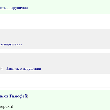
вить о нарушении
ь о нарушении
54
Заявить о нарушении
ушка Тимофей
)
терски!