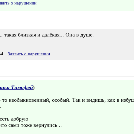
явить о нарушении
. такая близкая и далёкая... Она в душе.
34
Заявить о нарушении
ушка Тимофей
)
 - то необыкновенный, особый. Так и видишь, как в избу
.
весть добрую!
что сами тоже вернулись!..