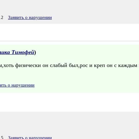
12
Заявить о нарушении
ушка Тимофей
)
,хоть физически он слабый был,рос и креп он с каждым 
ить о нарушении
15
Заявить о нарушении