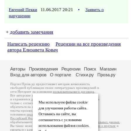
Евгений Пекки
11.06.2017 20:21
•
Заявить о
нарушении
+
добавить замечания
Написать рецензию
Рецензии на все произведения
автора Елизавета Ковач
Авторы
Произведения
Рецензии
Поиск
Магазин
Вход для авторов
О портале
Стихи.ру
Проза.ру
Портал Проза.ру предоставляет авторам возможность
свободной публикации своих литературных произведений в
сети Интернет на основании
пользовательского договора
.
Все авторские права на произведения принадлежат авторам
и охраняются
законом
. Перепечатка произведений возможна
Мы используем файлы cookie
только с согласия его автора, к которому вы можете
обратиться на его авторской странице. Ответственность за
для улучшения работы сайта.
тексты произведений авторы несут самостоятельно на
Оставаясь на сайте, вы
основании
правил публикации
и
законодательства
Российской Федерации
. Данные пользователей
соглашаетесь с условиями
обрабатываются на основании
Политики обработки персональных данных
.
использования файлов cookies.
Вы также можете посмотреть более подробную
информацию о портале
и
связаться с администрацией
.