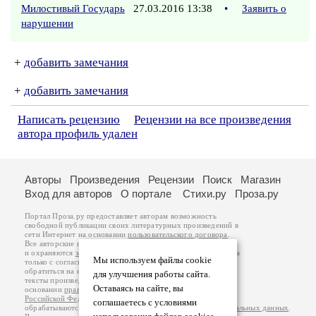
Милостивый Государь
27.03.2016 13:38
•
Заявить о
нарушении
+
добавить замечания
+
добавить замечания
Написать рецензию
Рецензии на все произведения
автора профиль удален
Авторы
Произведения
Рецензии
Поиск
Магазин
Вход для авторов
О портале
Стихи.ру
Проза.ру
Портал Проза.ру предоставляет авторам возможность
свободной публикации своих литературных произведений в
сети Интернет на основании
пользовательского договора
.
Все авторские права на произведения принадлежат авторам
и охраняются
законом
. Перепечатка произведений возможна
Мы используем файлы cookie
только с согласия его автора, к которому вы можете
обратиться на его авторской странице. Ответственность за
для улучшения работы сайта.
тексты произведений авторы несут самостоятельно на
Оставаясь на сайте, вы
основании
правил публикации
и
законодательства
Российской Федерации
. Данные пользователей
соглашаетесь с условиями
обрабатываются на основании
Политики обработки персональных данных
.