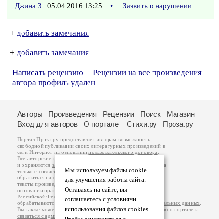
Джина 3
05.04.2016 13:25
•
Заявить о нарушении
+
добавить замечания
+
добавить замечания
Написать рецензию
Рецензии на все произведения
автора профиль удален
Авторы
Произведения
Рецензии
Поиск
Магазин
Вход для авторов
О портале
Стихи.ру
Проза.ру
Портал Проза.ру предоставляет авторам возможность
свободной публикации своих литературных произведений в
сети Интернет на основании
пользовательского договора
.
Все авторские права на произведения принадлежат авторам
и охраняются
законом
. Перепечатка произведений возможна
Мы используем файлы cookie
только с согласия его автора, к которому вы можете
обратиться на его авторской странице. Ответственность за
для улучшения работы сайта.
тексты произведений авторы несут самостоятельно на
Оставаясь на сайте, вы
основании
правил публикации
и
законодательства
Российской Федерации
. Данные пользователей
соглашаетесь с условиями
обрабатываются на основании
Политики обработки персональных данных
.
использования файлов cookies.
Вы также можете посмотреть более подробную
информацию о портале
и
связаться с администрацией
.