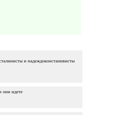
, сталинисты и надеждоконстанивисты
и они идете