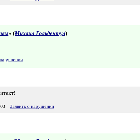
ным
» (
Михаил Гольдентул
)
 нарушении
онтакт!
:03
Заявить о нарушении