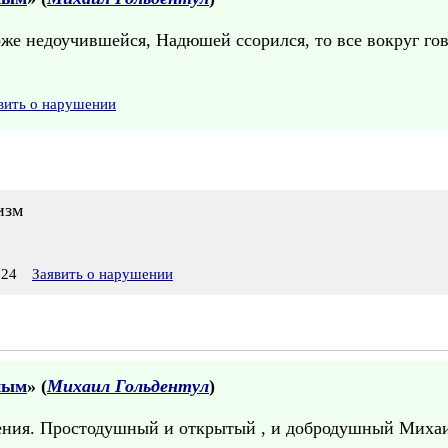
 тоже недоучившейся, Надюшей ссорился, то все вокруг г
вить о нарушении
изм
:24
Заявить о нарушении
ным
» (
Михаил Гольдентул
)
дения. Простодушный и открытый , и добродушный Михаи