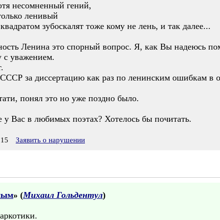
хотя несомненный гений,
только ленивый
вадратом зубоскалят тоже кому не лень, и так далее...
ность Ленина это спорный вопрос. Я, как Вы надеюсь по
у с уважением.
.
 СССР за диссертацию как раз по ленинским ошибкам в
ати, понял это но уже поздно было.
е у Вас в любимых поэтах? Хотелось бы почитать.
:15
Заявить о нарушении
ным
» (
Михаил Гольдентул
)
наркотики.