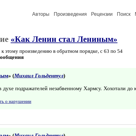
Авторы
Произведения
Рецензии
Поиск
ние
«Как Ленин стал Лениным»
 к этому произведению в обратном порядке, с 63 по 54
сообщения
ным
» (
Михаил Гольдентул
)
в духе подражателей незабвенному Хармсу. Хохотали до 
ть о нарушении
ным
» (
Михаил Гольдентул
)