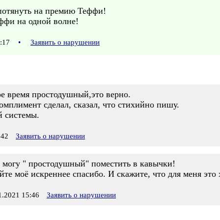
 потянуть на премию Теффи!
ффи на одной волне!
3:17
•
Заявить о нарушении
ое время простодушный,это верно.
омплимент сделал, сказал, что стихийно пишу.
й системы.
:42
Заявить о нарушении
я могу " простодушный" поместить в кавычки!
те моё искреннее спасибо. И скажите, что для меня это
.2021 15:46
Заявить о нарушении