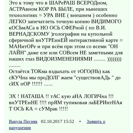
Это к тому что в ШАРеРАШ ВСЕРОДном,
АСТРАвном КОР РА БЫЛЕ, при нынеших
технологиях = УРА ВНЕ ( внешнем ) особенно
ЛЕГКО запечатлеть точную копию ВИДИМОГО
кОСЬмАСа в НО ОСЬ СФЕРной ( по В.И.
ВЕРНАДСКОМУ )голографии на купольной
сферичной внУТРЕннЕЙ интерактивной карте =
МАНитОРе и при всём при этом со всеми "ОН
ЛАЙН" даже еле или СОВсем НЕ заметными для
наших глаз ВИДОИЗМЕНЕНИЯМИ ........ ))))))))
........
Остаётся ТОКма вздыхать от тОГО(НЬ) как
сКУЧна мы проДОЛГ жаем "существовАДь " до
сИХ пОР !!!!!! ......
ЭХ ! НАТАША !! тАС кую аНА ЛОГИЧна !!!
внУТРЕнНЕ !!!! прЯМ тупиковая лаБЕРИнтНАя
Т ОСЬ КА = сУМрак !!!!!
Вакула Песняк
02.10.2017 15:52
•
Заявить о
нарушении