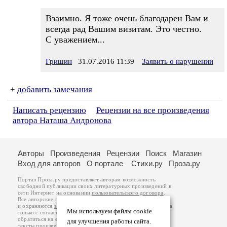
Взаимно. Я тоже очень благодарен Вам и
всегда рад Вашим визитам. Это честно.
С уважением...
Гришин
31.07.2016 11:39
Заявить о нарушении
+
добавить замечания
Написать рецензию
Рецензии на все произведения
автора Наташа Андронова
Авторы
Произведения
Рецензии
Поиск
Магазин
Вход для авторов
О портале
Стихи.ру
Проза.ру
Портал Проза.ру предоставляет авторам возможность
свободной публикации своих литературных произведений в
сети Интернет на основании
пользовательского договора
.
Все авторские права на произведения принадлежат авторам
и охраняются
законом
. Перепечатка произведений возможна
Мы используем файлы cookie
только с согласия его автора, к которому вы можете
обратиться на его авторской странице. Ответственность за
для улучшения работы сайта.
тексты произведений авторы несут самостоятельно на